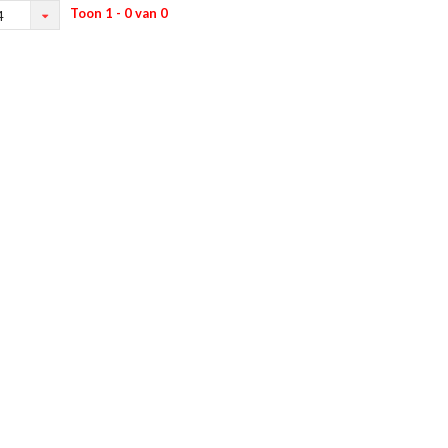
Toon 1 - 0 van 0
4