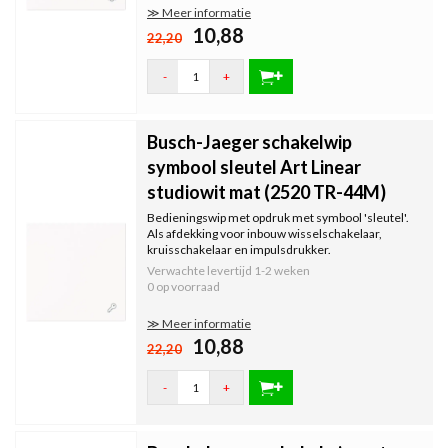
≫ Meer informatie
10,88
22,20
-
+
Busch-Jaeger schakelwip
symbool sleutel Art Linear
studiowit mat (2520 TR-44M)
Bedieningswip met opdruk met symbool 'sleutel'.
Als afdekking voor inbouw wisselschakelaar,
kruisschakelaar en impulsdrukker.
Verwachte levertijd
1-2 weken
0 op voorraad
≫ Meer informatie
10,88
22,20
-
+