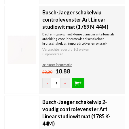
Busch-Jaeger schakelwip
controlevenster Art Linear
studiowit mat (1789 N-44M)
Bedieningswip met kleine transparante lens als
afdekking voor inbouw wisselschakelaar,
kruisschakelaar, impulsdrukker en wissel-
controleschakelaar.
Verwachte levertijd
1-2 weken
0 op voorraad
≫ Meer informatie
10,88
22,20
-
+
Busch-Jaeger schakelwip 2-
voudig controlevenster Art
Linear studiowit mat (1785 K-
44M)