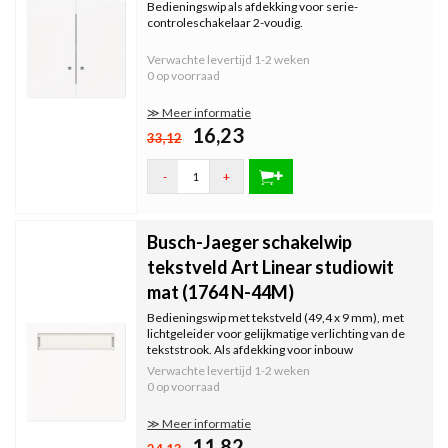
Bedieningswip als afdekking voor serie-
controleschakelaar 2-voudig.
Verwachte levertijd
1-2 weken
0 op voorraad
≫ Meer informatie
16,23
33,12
-
+
Busch-Jaeger schakelwip
tekstveld Art Linear studiowit
mat (1764 N-44M)
Bedieningswip met tekstveld (49,4 x 9 mm), met
lichtgeleider voor gelijkmatige verlichting van de
tekststrook. Als afdekking voor inbouw
wisselschakelaar, kruisschakelaar en
Verwachte levertijd
1-2 weken
impulsdrukker (voorzien van verlichting).
0 op voorraad
≫ Meer informatie
11,82