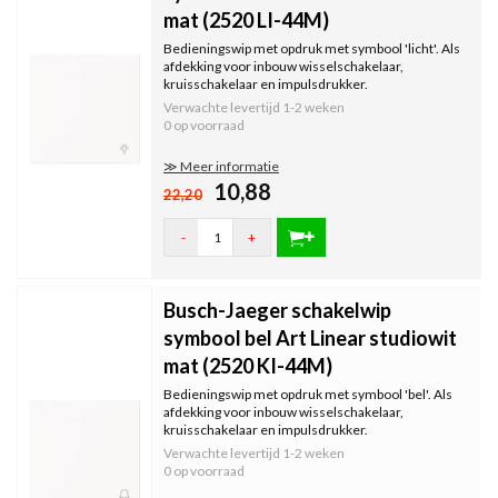
mat (2520 LI-44M)
Bedieningswip met opdruk met symbool 'licht'. Als
afdekking voor inbouw wisselschakelaar,
kruisschakelaar en impulsdrukker.
Verwachte levertijd
1-2 weken
0 op voorraad
≫ Meer informatie
10,88
22,20
-
+
Busch-Jaeger schakelwip
symbool bel Art Linear studiowit
mat (2520 KI-44M)
Bedieningswip met opdruk met symbool 'bel'. Als
afdekking voor inbouw wisselschakelaar,
kruisschakelaar en impulsdrukker.
Verwachte levertijd
1-2 weken
0 op voorraad