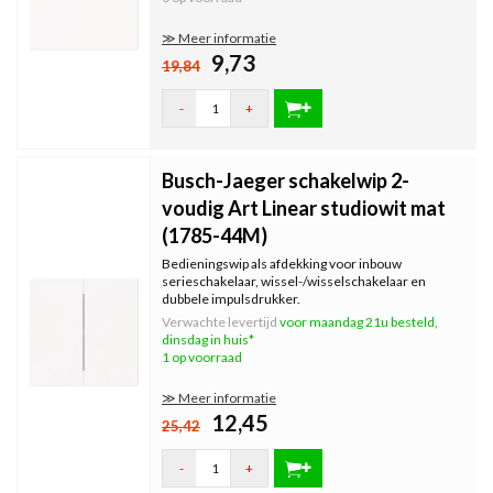
≫ Meer informatie
9,73
19,84
-
+
Busch-Jaeger schakelwip 2-
voudig Art Linear studiowit mat
(1785-44M)
Bedieningswip als afdekking voor inbouw
serieschakelaar, wissel-/wisselschakelaar en
dubbele impulsdrukker.
Verwachte levertijd
voor maandag 21u besteld,
dinsdag in huis*
1 op voorraad
≫ Meer informatie
12,45
25,42
-
+