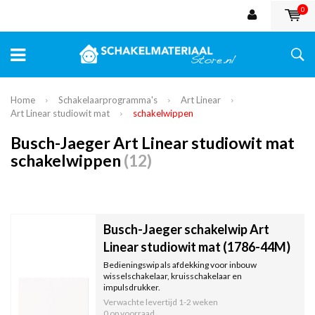
0
Home
Schakelaarprogramma's
Art Linear
Art Linear studiowit mat
schakelwippen
Busch-Jaeger Art Linear studiowit mat
schakelwippen
(12)
Busch-Jaeger schakelwip Art
Linear studiowit mat (1786-44M)
Bedieningswip als afdekking voor inbouw
wisselschakelaar, kruisschakelaar en
impulsdrukker.
Verwachte levertijd
1-2 weken
0 op voorraad