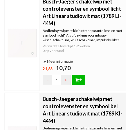
Busch-Jaeger schakelwip met
controlevenster en symbool licht
Art Linear studiowit mat (1789 LI-
44M)
Bedieningswip met kleine transparante lens en met
symbool 'licht'. Als afdekking voor inbouw
wisselschakelaar, kruisschakelaar, impulsdrukker
en wissel-controleschakelaar.
Verwachte levertijd
1-2 weken
0 op voorraad
≫ Meer informatie
10,70
21,83
-
+
Busch-Jaeger schakelwip met
controlevenster en symbool bel
Art Linear studiowit mat (1789 KI-
44M)
Bedieningswip met kleine transparante lens en met