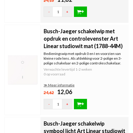
24,13
-
+
Busch-Jaeger schakelwip met
opdruk en controlevenster Art
Linear studiowit mat (1788-44M)
Bedieningswip met opdruk 0 en I en voorzien van
kleine rode lens. Als afdekking voor 2-polige en 3-
polige schakelaar en 2-polige controleschakelaar.
Verwachte levertijd
1-2 weken
0 op voorraad
≫ Meer informatie
12,06
24,62
-
+
Busch-Jaeger schakelwip
symbool licht Art Linear studiowit