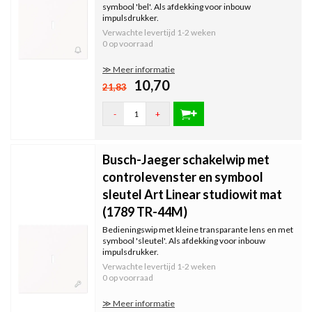
symbool 'bel'. Als afdekking voor inbouw
impulsdrukker.
Verwachte levertijd
1-2 weken
0 op voorraad
≫ Meer informatie
10,70
21,83
-
+
Busch-Jaeger schakelwip met
controlevenster en symbool
sleutel Art Linear studiowit mat
(1789 TR-44M)
Bedieningswip met kleine transparante lens en met
symbool 'sleutel'. Als afdekking voor inbouw
impulsdrukker.
Verwachte levertijd
1-2 weken
0 op voorraad
≫ Meer informatie