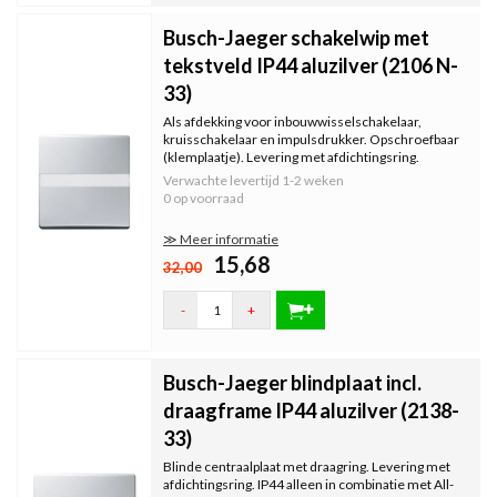
Busch-Jaeger schakelwip met
tekstveld IP44 aluzilver (2106 N-
33)
Als afdekking voor inbouwwisselschakelaar,
kruisschakelaar en impulsdrukker. Opschroefbaar
(klemplaatje). Levering met afdichtingsring.
Tekstveld 66,7 x 10 mm. IP 44 alleen in combinatie
Verwachte levertijd
1-2 weken
met All-weather 44 afdekraam.
0 op voorraad
≫ Meer informatie
15,68
32,00
-
+
Busch-Jaeger blindplaat incl.
draagframe IP44 aluzilver (2138-
33)
Blinde centraalplaat met draagring. Levering met
afdichtingsring. IP44 alleen in combinatie met All-