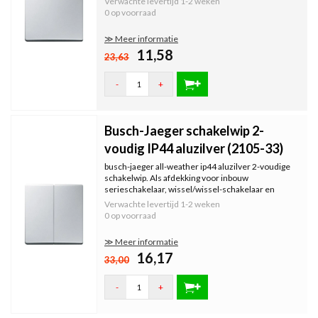
Verwachte levertijd
1-2 weken
0 op voorraad
≫ Meer informatie
11,58
23,63
-
+
Busch-Jaeger schakelwip 2-
voudig IP44 aluzilver (2105-33)
busch-jaeger all-weather ip44 aluzilver 2-voudige
schakelwip. Als afdekking voor inbouw
serieschakelaar, wissel/wissel-schakelaar en
dubbele impulsdrukkers.
Verwachte levertijd
1-2 weken
0 op voorraad
≫ Meer informatie
16,17
33,00
-
+