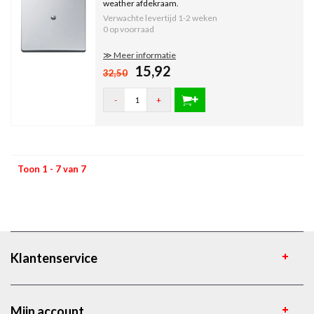
weather afdekraam.
Verwachte levertijd
1-2 weken
0 op voorraad
≫ Meer informatie
15,92
32,50
-
+
Toon 1 - 7 van 7
Klantenservice
Mijn account