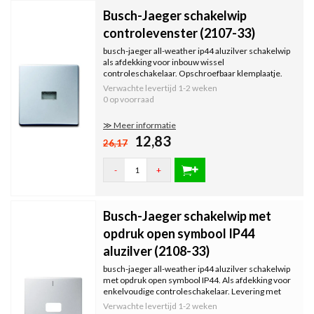
Busch-Jaeger schakelwip
controlevenster (2107-33)
busch-jaeger all-weather ip44 aluzilver schakelwip
als afdekking voor inbouw wissel
controleschakelaar. Opschroefbaar klemplaatje.
Levering met afdichtingsring IP44.
Verwachte levertijd
1-2 weken
0 op voorraad
≫ Meer informatie
12,83
26,17
-
+
Busch-Jaeger schakelwip met
opdruk open symbool IP44
aluzilver (2108-33)
busch-jaeger all-weather ip44 aluzilver schakelwip
met opdruk open symbool IP44. Als afdekking voor
enkelvoudige controleschakelaar. Levering met
afdichtingsring.
Verwachte levertijd
1-2 weken