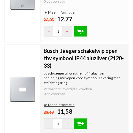
0 op voorraad
≫ Meer informatie
12,77
26,05
-
+
Busch-Jaeger schakelwip open
tbv symbool IP44 aluzilver (2120-
33)
busch-jaeger all-weather ip44 aluzilver
bedieningswip open voor symbool. Levering met
afdichtingsring.
Verwachte levertijd
1-2 weken
0 op voorraad
≫ Meer informatie
11,58
23,63
-
+