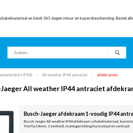
 schakelmateriaal en biedt 365 dagen retour en kopersbescherming. Bestel alle
atwaterdicht IP44)
All weather IP44 antraciet
afdekramen
Jaeger All weather IP44 antraciet afdekr
Busch-Jaeger afdekraam 1-voudig IP44 antra
Busch-Jaeger All-weather IP44 afdekraam schakelmateriaal, kunststof
91x91x14mm, 1 eenheid, montagerichting horizontaal en verticaal.