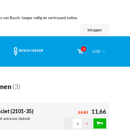
s van Busch-Jaeger veilig en vertrouwd online.
Inloggen
0
0,00
amen
(3)
ciet (2101-35)
11,66
23,81
, antraciet, (bxhxd)
-
+