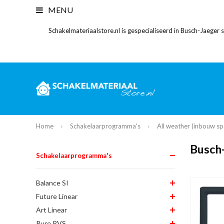
MENU
Schakelmateriaalstore.nl is gespecialiseerd in Busch-Jaeger
Home
Schakelaarprogramma's
All weather (inbouw sp
Busch-
Schakelaarprogramma's
Balance SI
Future Linear
Art Linear
Pure RVS