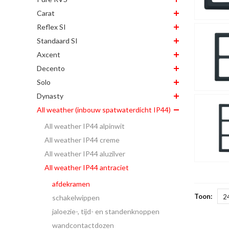
Carat
Reflex SI
Standaard SI
Axcent
Decento
Solo
Dynasty
All weather (inbouw spatwaterdicht IP44)
All weather IP44 alpinwit
All weather IP44 creme
All weather IP44 aluzilver
All weather IP44 antraciet
afdekramen
Toon:
2
schakelwippen
jaloezie-, tijd- en standenknoppen
wandcontactdozen