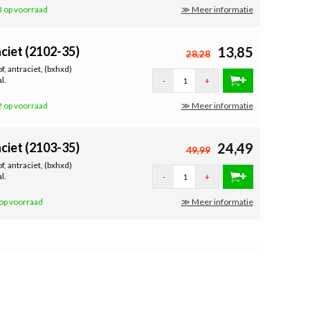
 op voorraad
≫ Meer informatie
ciet (2102-35)
13,85
28,28
, antraciet, (bxhxd)
l.
-
+
 op voorraad
≫ Meer informatie
ciet (2103-35)
24,49
49,99
, antraciet, (bxhxd)
l.
-
+
op voorraad
≫ Meer informatie