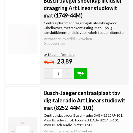
Busch-Jaeger snoerkap inclusief
draagring Art Linear studiowit
mat (1749-44M)
Centraalplaat met draagring als afdekking voor
kabelinvoer, met trekontlasting. Met 3-polig
aansluitklemmenblok, voor kabels tot een diameter
van 10,3 mm.
Verwachte levertijd
1-2 weken
0 op voorraad
≫ Meer informatie
23,89
48,74
-
+
Busch-Jaeger centraalplaat tbv
digitale radio Art Linear studiowit
mat (8252-44M-101)
Centraalplaat voor Busch-radio DAB+ 8215 U-101.
Voor Busch-radio BTconnect DAB+ 8217 U-101.
Voor Busch-Radio iNet 8216 U.
Verwachte levertijd
1-2 weken