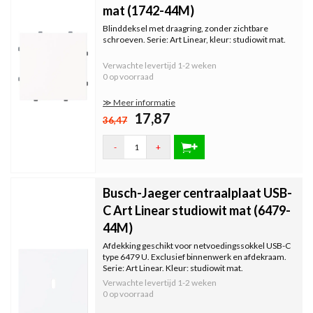
mat (1742-44M)
Blinddeksel met draagring, zonder zichtbare
schroeven. Serie: Art Linear, kleur: studiowit mat.
Verwachte levertijd
1-2 weken
0 op voorraad
≫ Meer informatie
17,87
36,47
-
+
Busch-Jaeger centraalplaat USB-
C Art Linear studiowit mat (6479-
44M)
Afdekking geschikt voor netvoedingssokkel USB-C
type 6479 U. Exclusief binnenwerk en afdekraam.
Serie: Art Linear. Kleur: studiowit mat.
Verwachte levertijd
1-2 weken
0 op voorraad