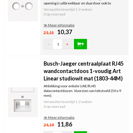
opening is uitbreekbaar en daardoor ook te
gebruiken voor een radio/tv en satelliet inbouw
Verwachte levertijd
1-2 weken
basiselement.
0 op voorraad
≫ Meer informatie
10,37
21,15
-
+
Busch-Jaeger centraalplaat RJ45
wandcontactdoos 1-voudig Art
Linear studiowit mat (1803-44M)
Afdekking voor enkele UAE/RJ45
datacontactdozen. Voorzien van tekstveld (50 x 9
mm).
Verwachte levertijd
1-2 weken
0 op voorraad
≫ Meer informatie
11,86
24,19