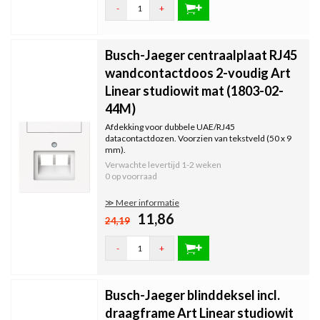
-
+
Busch-Jaeger centraalplaat RJ45
wandcontactdoos 2-voudig Art
Linear studiowit mat (1803-02-
44M)
Afdekking voor dubbele UAE/RJ45
datacontactdozen. Voorzien van tekstveld (50 x 9
mm).
Verwachte levertijd
1-2 weken
0 op voorraad
≫ Meer informatie
11,86
24,19
-
+
Busch-Jaeger blinddeksel incl.
draagframe Art Linear studiowit