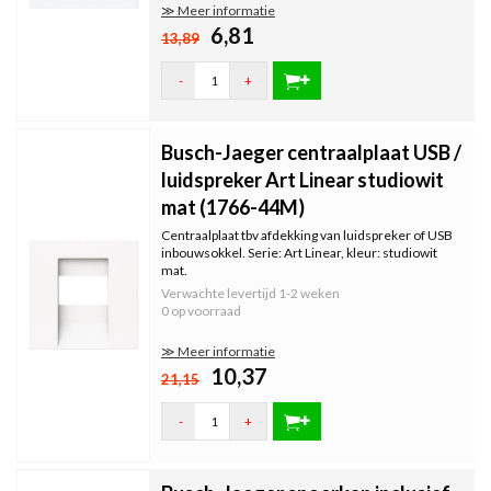
≫ Meer informatie
6,81
13,89
-
+
Busch-Jaeger centraalplaat USB /
luidspreker Art Linear studiowit
mat (1766-44M)
Centraalplaat tbv afdekking van luidspreker of USB
inbouwsokkel. Serie: Art Linear, kleur: studiowit
mat.
Verwachte levertijd
1-2 weken
0 op voorraad
≫ Meer informatie
10,37
21,15
-
+