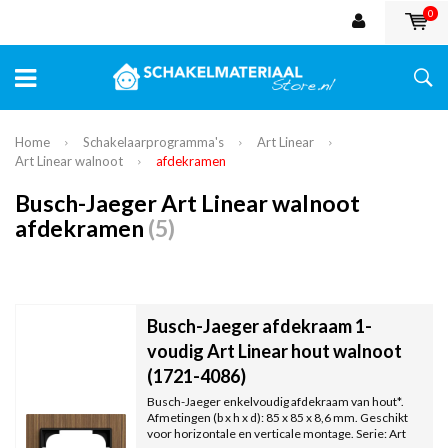
0
Home
Schakelaarprogramma's
Art Linear
Art Linear walnoot
afdekramen
Busch-Jaeger Art Linear walnoot
afdekramen
(5)
Busch-Jaeger afdekraam 1-
voudig Art Linear hout walnoot
(1721-4086)
Busch-Jaeger enkelvoudig afdekraam van hout*.
Afmetingen (b x h x d): 85 x 85 x 8,6 mm. Geschikt
voor horizontale en verticale montage. Serie: Art