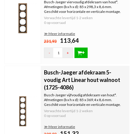
Busch-Jaeger viervoudig afdekraam van hout*.
Afmetingen (b x h x d): 85 x 298,3 x 8,6 mm.
Geschikt voor horizontale en verticale montage.
Serie: Art Linear, kleur: walnoot (hout).
Verwachte levertijd
1-2 weken
0 op voorraad
≫ Meer informatie
113,64
231,93
-
+
Busch-Jaeger afdekraam 5-
voudig Art Linear hout walnoot
(1725-4086)
Busch-Jaeger vijfvoudig afdekraam van hout*.
Afmetingen (b x h x d): 85 x 369,4 x 8,6 mm.
Geschikt voor horizontale en verticale montage.
Serie: Art Linear, kleur: walnoot (hout).
Verwachte levertijd
1-2 weken
0 op voorraad
≫ Meer informatie
151,32