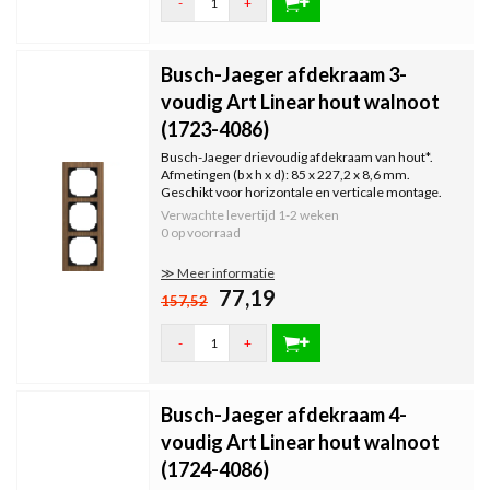
-
+
Busch-Jaeger afdekraam 3-
voudig Art Linear hout walnoot
(1723-4086)
Busch-Jaeger drievoudig afdekraam van hout*.
Afmetingen (b x h x d): 85 x 227,2 x 8,6 mm.
Geschikt voor horizontale en verticale montage.
Serie: Art Linear, kleur: walnoot (hout).
Verwachte levertijd
1-2 weken
0 op voorraad
≫ Meer informatie
77,19
157,52
-
+
Busch-Jaeger afdekraam 4-
voudig Art Linear hout walnoot
(1724-4086)