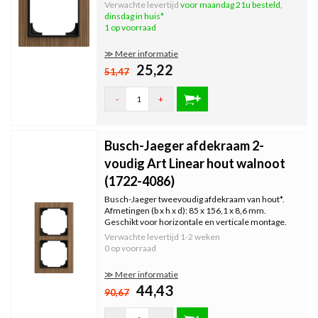
Linear, kleur: walnoot (hout).
Verwachte levertijd
voor maandag 21u besteld,
dinsdag in huis*
1 op voorraad
≫ Meer informatie
25,22
51,47
-
+
Busch-Jaeger afdekraam 2-
voudig Art Linear hout walnoot
(1722-4086)
Busch-Jaeger tweevoudig afdekraam van hout*.
Afmetingen (b x h x d): 85 x 156,1 x 8,6 mm.
Geschikt voor horizontale en verticale montage.
Serie: Art Linear, kleur: walnoot (hout).
Verwachte levertijd
1-2 weken
0 op voorraad
≫ Meer informatie
44,43
90,67