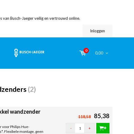
s van Busch-Jaeger veilig en vertrouwd online.
Inloggen
0
0,00
ndzenders
(2)
okkel wandzender
85,38
118,58
 voor Philips Hue-
-
+
*. Flexibele montage, geen