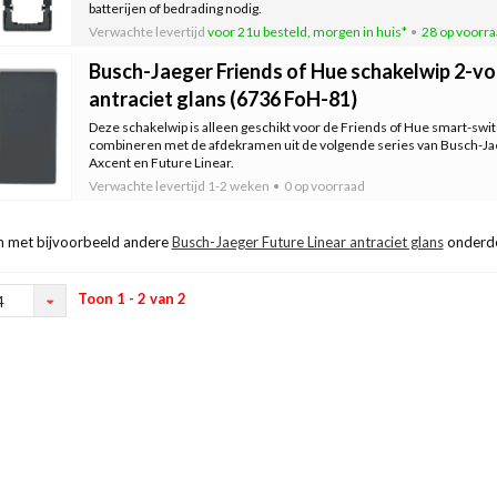
batterijen of bedrading nodig.
Verwachte levertijd
voor 21u besteld, morgen in huis*
28 op voorr
Busch-Jaeger Friends of Hue schakelwip 2-vo
antraciet glans (6736 FoH-81)
Deze schakelwip is alleen geschikt voor de Friends of Hue smart-swi
combineren met de afdekramen uit de volgende series van Busch-Jaeg
Axcent en Future Linear.
Verwachte levertijd
1-2 weken
0 op voorraad
 met bijvoorbeeld andere
Busch-Jaeger Future Linear antraciet glans
onderde
Toon 1 - 2 van 2
4