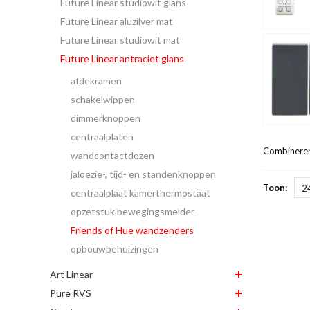
Future Linear studiowit glans
Future Linear aluzilver mat
Future Linear studiowit mat
Future Linear antraciet glans
afdekramen
schakelwippen
dimmerknoppen
centraalplaten
Combineren
wandcontactdozen
jaloezie-, tijd- en standenknoppen
Toon:
2
centraalplaat kamerthermostaat
opzetstuk bewegingsmelder
Friends of Hue wandzenders
opbouwbehuizingen
Art Linear
Pure RVS