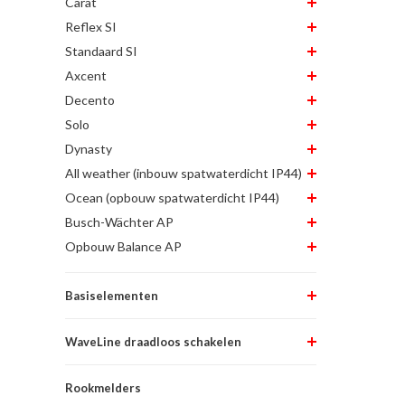
Carat
Reflex SI
Standaard SI
Axcent
Decento
Solo
Dynasty
All weather (inbouw spatwaterdicht IP44)
Ocean (opbouw spatwaterdicht IP44)
Busch-Wächter AP
Opbouw Balance AP
Basiselementen
WaveLine draadloos schakelen
Rookmelders