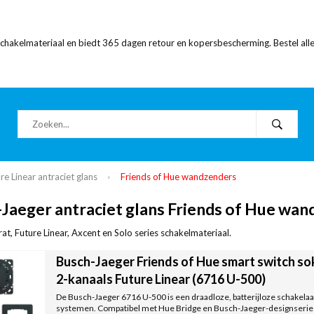
 schakelmateriaal en biedt 365 dagen retour en kopersbescherming. Bestel alle
re Linear antraciet glans
Friends of Hue wandzenders
Jaeger antraciet glans Friends of Hue wa
at, Future Linear, Axcent en Solo series schakelmateriaal.
Busch-Jaeger Friends of Hue smart switch s
2-kanaals Future Linear (6716 U-500)
De Busch-Jaeger 6716 U-500 is een draadloze, batterijloze schakelaar
systemen. Compatibel met Hue Bridge en Busch-Jaeger-designseries