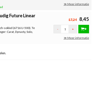
≫ Meer informatie
aad
udig Future Linear
8,45
17,24
tch-sokkel (6716 U-500). Te
-
+
er: Carat, Dynasty, Solo,
≫ Meer informatie
len.