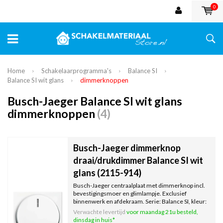
0
Home
Schakelaarprogramma's
Balance SI
Balance SI wit glans
dimmerknoppen
Busch-Jaeger Balance SI wit glans
dimmerknoppen
(4)
Busch-Jaeger dimmerknop
draai/drukdimmer Balance SI wit
glans (2115-914)
Busch-Jaeger centraalplaat met dimmerknop incl.
bevestigingsmoer en glimlampje. Exclusief
binnenwerk en afdekraam. Serie: Balance SI, kleur:
wit glans.
Verwachte levertijd
voor maandag 21u besteld,
dinsdag in huis*