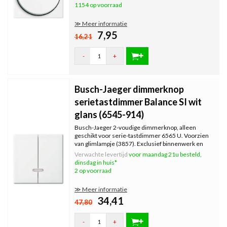
1154 op voorraad
≫ Meer informatie
7,95
16,21
-
+
Busch-Jaeger dimmerknop
serietastdimmer Balance SI wit
glans (6545-914)
Busch-Jaeger 2-voudige dimmerknop, alleen
geschikt voor serie-tastdimmer 6565 U. Voorzien
van glimlampje (3857). Exclusief binnenwerk en
afdekraam. Serie: Balance SI, kleur: wit glans.
Verwachte levertijd
voor maandag 21u besteld,
dinsdag in huis*
2 op voorraad
≫ Meer informatie
34,41
47,80
-
+