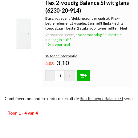
flex 2-voudig Balance SI wit glans
(6230-20-914)
Busch-Jaeger afdekking zonder opdruk, Flex-
bedienelement 2-voudig. Eén helft (links/rechts
toepasbaar), bestel 2 stuks voor twee helften. Niet
voor standaardschakelaars, zie omschrijving. Excl.
Verwachte levertijd
voor maandag 21u besteld,
binnenwerk en afdekraam. Serie: Balance SI, kleur:
dinsdag in huis*
wit glans.
49 op voorraad
≫ Meer informatie
3,10
4,08
-
+
Combineer met andere onderdelen uit de
Busch-Jaeger Balance SI
serie.
Toon 1 - 4 van 4