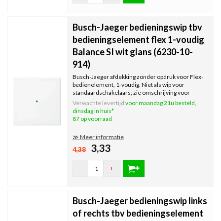
Busch-Jaeger bedieningswip tbv
bedieningselement flex 1-voudig
Balance SI wit glans (6230-10-
914)
Busch-Jaeger afdekking zonder opdruk voor Flex-
bedienelement, 1-voudig. Niet als wip voor
standaardschakelaars; zie omschrijving voor
geschikte bedienelementen. Exclusief binnenwerk
Verwachte levertijd
voor maandag 21u besteld,
en afdekraam. Serie: Balance SI, kleur: wit glans.
dinsdag in huis*
87 op voorraad
≫ Meer informatie
3,33
4,38
-
+
Busch-Jaeger bedieningswip links
of rechts tbv bedieningselement