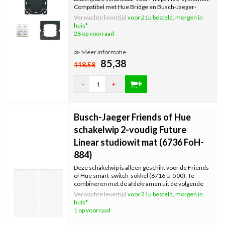
Compatibel met Hue Bridge en Busch-Jaeger-
designseries*. Flexibele montage, geen batterijen
Verwachte levertijd
voor 21u besteld, morgen in
of bedrading nodig.
huis*
28 op voorraad
≫ Meer informatie
85,38
118,58
-
+
Busch-Jaeger Friends of Hue
schakelwip 2-voudig Future
Linear studiowit mat (6736 FoH-
884)
Deze schakelwip is alleen geschikt voor de Friends
of Hue smart-switch-sokkel (6716 U-500). Te
combineren met de afdekramen uit de volgende
series van Busch-Jaeger: Carat, Dynasty, Solo,
Verwachte levertijd
voor 21u besteld, morgen in
Axcent en Future Linear.
huis*
1 op voorraad