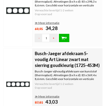
(thermoplast). Afmetingen (b x h x d): 85 x 298,3 x
8,6 mm. Geschikt voor horizontale en verticale
montage. Serie: Art Linear, kleur: zwart mat.
Verwachte levertijd
1-2 weken
Uitgevoerd met decoratiering in goudkleurig.
0 op voorraad
≫ Meer informatie
34,28
69,95
-
+
Busch-Jaeger afdekraam 5-
voudig Art Linear zwart mat
sierring goudkleurig (1725-453M)
Busch-Jaeger vijfvoudig afdekraam van kunststof
(thermoplast). Afmetingen (b x h x d): 85 x 369,4 x
8,6 mm. Geschikt voor horizontale en verticale
montage. Serie: Art Linear, kleur: zwart mat.
Verwachte levertijd
1-2 weken
Uitgevoerd met decoratiering in goudkleurig.
0 op voorraad
≫ Meer informatie
43,03
87,81