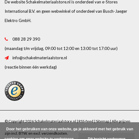
De website Schakelmateriaalstore.nl is onderdeel van e-Stores
International B.V. en geen webwinkel of onderdeel van Busch-Jaeger
Elektro GmbH.
088 28 29 390
(maandag t/m vrijdag, 09:00 tot 12:00 en 13:00 tot 17:00 uur)
info@schakelmateriaalstore.nl
(reactie binnen één werkdag)
© Copyright 2026 Schakelmateriaalstore.nl |
RSS-feed
|
Sitemap
| Alle prijzen
Door het gebruiken van onze website, ga je akkoord met het gebruik van
zijn incl. BTW. en excl.
verzendkosten
.