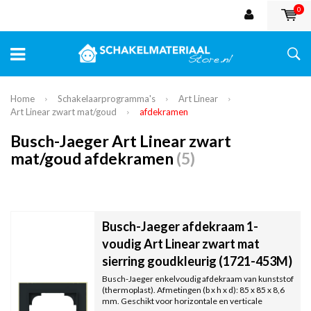
0
Home
Schakelaarprogramma's
Art Linear
Art Linear zwart mat/goud
afdekramen
Busch-Jaeger Art Linear zwart
mat/goud afdekramen
(5)
Busch-Jaeger afdekraam 1-
voudig Art Linear zwart mat
sierring goudkleurig (1721-453M)
Busch-Jaeger enkelvoudig afdekraam van kunststof
(thermoplast). Afmetingen (b x h x d): 85 x 85 x 8,6
mm. Geschikt voor horizontale en verticale