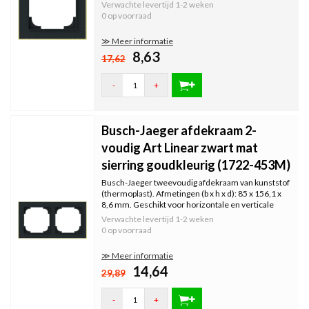
montage. Serie: Art Linear, kleur: zwart mat.
Verwachte levertijd
1-2 weken
Uitgevoerd met decoratiering in goudkleurig.
0 op voorraad
≫ Meer informatie
8,63
17,62
-
+
Busch-Jaeger afdekraam 2-
voudig Art Linear zwart mat
sierring goudkleurig (1722-453M)
Busch-Jaeger tweevoudig afdekraam van kunststof
(thermoplast). Afmetingen (b x h x d): 85 x 156,1 x
8,6 mm. Geschikt voor horizontale en verticale
montage. Serie: Art Linear, kleur: zwart mat.
Verwachte levertijd
1-2 weken
Uitgevoerd met decoratiering in goudkleurig.
0 op voorraad
≫ Meer informatie
14,64
29,89
-
+