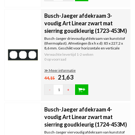
Busch-Jaeger afdekraam 3-
voudig Art Linear zwart mat
sierring goudkleurig (1723-453M)
Busch-Jaeger drievoudig afdekraam van kunststof
(thermoplast). Afmetingen (b x h x d): 85 x 227,2 x
8,6 mm. Geschikt voor horizontale en verticale
montage. Serie: Art Linear, kleur: zwart mat.
Verwachte levertijd
1-2 weken
Uitgevoerd met decoratiering in goudkleurig.
0 op voorraad
≫ Meer informatie
21,63
44,15
-
+
Busch-Jaeger afdekraam 4-
voudig Art Linear zwart mat
sierring goudkleurig (1724-453M)
Busch-Jaeger viervoudig afdekraam van kunststof