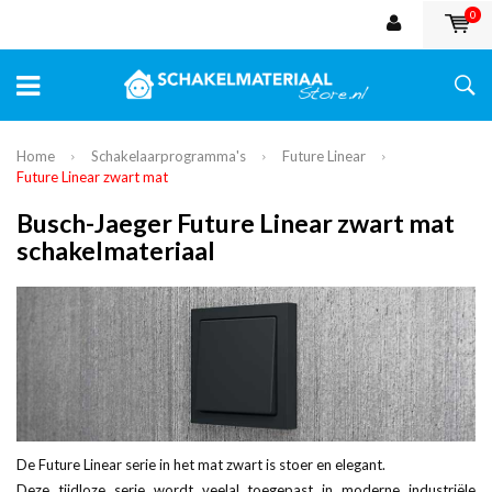
0
Home
Schakelaarprogramma's
Future Linear
Future Linear zwart mat
Busch-Jaeger Future Linear zwart mat
schakelmateriaal
De Future Linear serie in het mat zwart is stoer en elegant.
Deze tijdloze serie wordt veelal toegepast in moderne industriële