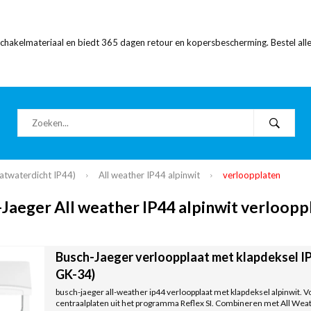
 schakelmateriaal en biedt 365 dagen retour en kopersbescherming. Bestel alle
atwaterdicht IP44)
All weather IP44 alpinwit
verloopplaten
Jaeger All weather IP44 alpinwit verloop
Busch-Jaeger verloopplaat met klapdeksel IP
GK-34)
busch-jaeger all-weather ip44 verloopplaat met klapdeksel alpinwit.
centraalplaten uit het programma Reflex SI. Combineren met All Wea