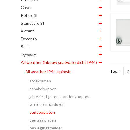
Carat
Reflex SI
Standaard SI
Axcent
Decento
Solo
Dynasty
All weather (inbouw spatwaterdicht IP44)
Toon:
All weather IP44 alpinwit
2
afdekramen
schakelwippen
jaloezie-, tijd- en standenknoppen
wandcontactdozen
verloopplaten
centraalplaten
bewegingsmelder