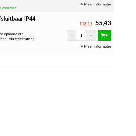
≫ Meer informatie
p voorraad
sluitbaar IP44
55,43
113,11
Voor opname van
-
+
ther IP44 afdekramen.
≫ Meer informatie