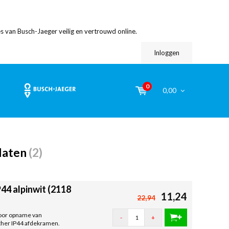
s van Busch-Jaeger veilig en vertrouwd online.
Inloggen
0
0,00
platen
(2)
44 alpinwit (2118
11,24
22,94
 Voor opname van
-
+
ther IP44 afdekramen.