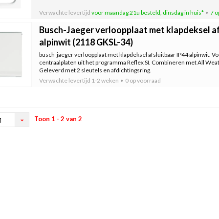
Verwachte levertijd
voor maandag 21u besteld, dinsdag in huis*
7 o
Busch-Jaeger verloopplaat met klapdeksel af
alpinwit (2118 GKSL-34)
busch-jaeger verloopplaat met klapdeksel afsluitbaar IP44 alpinwit. 
centraalplaten uit het programma Reflex SI. Combineren met All Wea
Geleverd met 2 sleutels en afdichtingsring.
Verwachte levertijd
1-2 weken
0 op voorraad
Toon 1 - 2 van 2
4