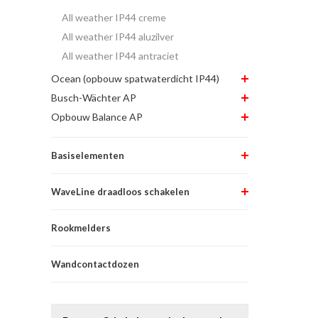
All weather IP44 creme
All weather IP44 aluzilver
All weather IP44 antraciet
Ocean (opbouw spatwaterdicht IP44)
Busch-Wächter AP
Opbouw Balance AP
Basiselementen
WaveLine draadloos schakelen
Rookmelders
Wandcontactdozen