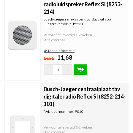
radioluidspreker Reflex SI (8253-
214)
busch-jaeger reflex si centraalplaat wit voor
luidsprekersokkel 8223 U.
Verwachte levertijd
1-2 weken
0 op voorraad
≫ Meer informatie
11,68
16,21
-
+
Busch-Jaeger centraalplaat tbv
digitale radio Reflex SI (8252-214-
101)
RAL-kleurnummer: 9010
Verwachte levertijd
1-2 weken
0 op voorraad