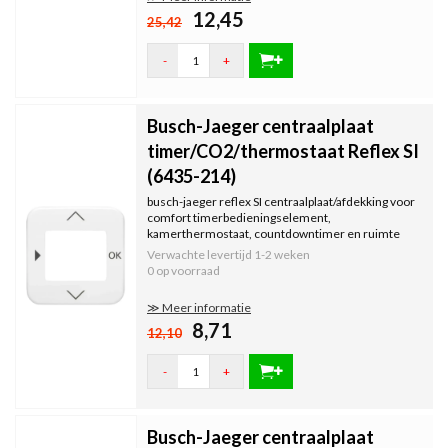
12,45
25,42
-
+
Busch-Jaeger centraalplaat
timer/CO2/thermostaat Reflex SI
(6435-214)
busch-jaeger reflex SI centraalplaat/afdekking voor
comfort timerbedieningselement,
kamerthermostaat, countdowntimer en ruimte
luchtsensor.
Verwachte levertijd
1-2 weken
0 op voorraad
≫ Meer informatie
8,71
12,10
-
+
Busch-Jaeger centraalplaat