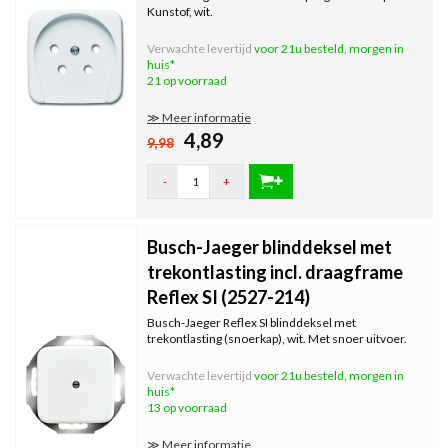
Kunstof, wit.
Verwachte levertijd
voor 21u besteld, morgen in
huis*
21 op voorraad
≫ Meer informatie
4,89
9,98
-
+
Busch-Jaeger blinddeksel met
trekontlasting incl. draagframe
Reflex SI (2527-214)
Busch-Jaeger Reflex SI blinddeksel met
trekontlasting (snoerkap), wit. Met snoer uitvoer.
Verwachte levertijd
voor 21u besteld, morgen in
huis*
13 op voorraad
≫ Meer informatie