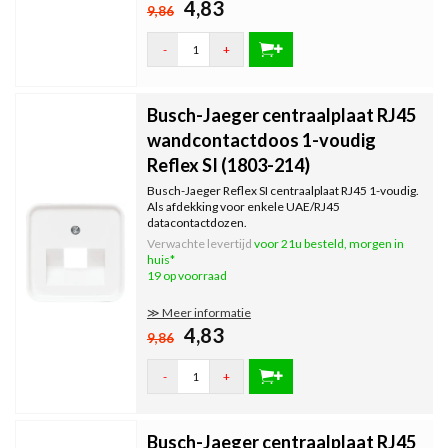
4,83
9,86
-
+
Busch-Jaeger centraalplaat RJ45
wandcontactdoos 1-voudig
Reflex SI (1803-214)
Busch-Jaeger Reflex SI centraalplaat RJ45 1-voudig.
Als afdekking voor enkele UAE/RJ45
datacontactdozen.
Verwachte levertijd
voor 21u besteld, morgen in
huis*
19 op voorraad
≫ Meer informatie
4,83
9,86
-
+
Busch-Jaeger centraalplaat RJ45