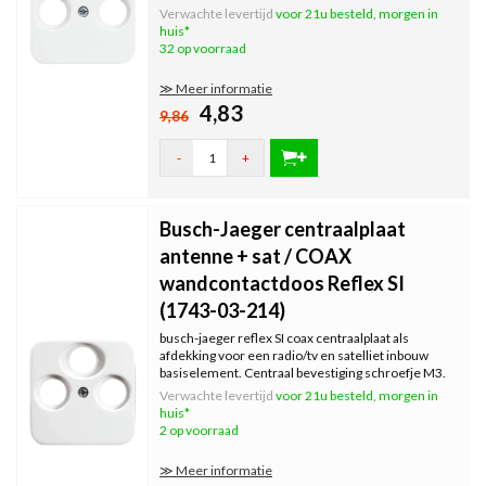
M3.
Verwachte levertijd
voor 21u besteld, morgen in
huis*
32 op voorraad
≫ Meer informatie
4,83
9,86
-
+
Busch-Jaeger centraalplaat
antenne + sat / COAX
wandcontactdoos Reflex SI
(1743-03-214)
busch-jaeger reflex SI coax centraalplaat als
afdekking voor een radio/tv en satelliet inbouw
basiselement. Centraal bevestiging schroefje M3.
Verwachte levertijd
voor 21u besteld, morgen in
huis*
2 op voorraad
≫ Meer informatie