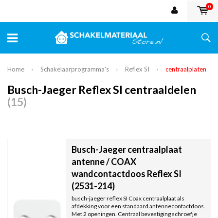
0
Home
Schakelaarprogramma's
Reflex SI
centraalplaten
Busch-Jaeger Reflex SI centraaldelen
(15)
Busch-Jaeger centraalplaat
antenne / COAX
wandcontactdoos Reflex SI
(2531-214)
busch-jaeger reflex SI Coax centraalplaat als
afdekking voor een standaard antennecontactdoos.
Met 2 openingen. Centraal bevestiging schroefje