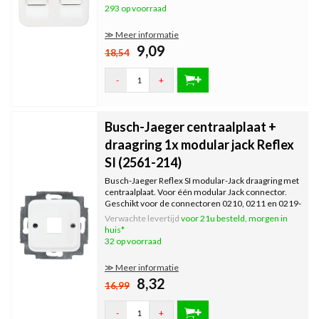
293 op voorraad
≫ Meer informatie
9,09
18,54
-
+
Busch-Jaeger centraalplaat +
draagring 1x modular jack Reflex
SI (2561-214)
Busch-Jaeger Reflex SI modular-Jack draagring met
centraalplaat. Voor één modular Jack connector.
Geschikt voor de connectoren 0210, 0211 en 0219-
101 (cat6).
Verwachte levertijd
voor 21u besteld, morgen in
huis*
32 op voorraad
≫ Meer informatie
8,32
16,99
-
+