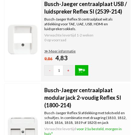
Busch-Jaeger centraalplaat USB /
luidspreker Reflex SI (2539-214)
Busch-Jaeger Reflex SI centraalplaat wit als
afdekking voor TAE, UAE, USB, HDMI en
luidsprekersokkels.
Verwachte levertijd
1-2 weken
0 op voorraad
≫ Meer informatie
4,83
9,86
-
+
Busch-Jaeger centraalplaat
modular jack 2-voudig Reflex SI
(1800-214)
Busch-Jaeger Reflex SI afdekking met tekstveld en
schuifjes. In combinatie met draagring (1810, 1812,
1814, 1816, 1818, 1819 of 1820) en jack
connectors gebruiken. Grootte van het teksveld is
Verwachte levertijd
voor 21u besteld, morgen in
41,5 x 10 mm.
huis*