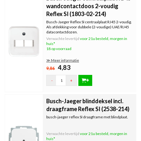
wandcontactdoos 2-voudig
Reflex SI (1803-02-214)
Busch-Jaeger Reflex SI centraalplaat RJ45 2-voudig.
Als afdekking voor dubbele (2-voudige) UAE/RJ45
datacontactdozen.
Verwachte levertijd
voor 21u besteld, morgen in
huis*
18 op voorraad
≫ Meer informatie
4,83
9,86
-
+
Busch-Jaeger blinddeksel incl.
draagframe Reflex SI (2538-214)
busch-jaeger reflex SI draagframe met blindplaat.
Verwachte levertijd
voor 21u besteld, morgen in
huis*