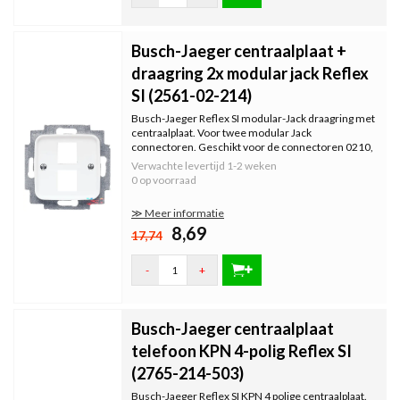
Busch-Jaeger centraalplaat +
draagring 2x modular jack Reflex
SI (2561-02-214)
Busch-Jaeger Reflex SI modular-Jack draagring met
centraalplaat. Voor twee modular Jack
connectoren. Geschikt voor de connectoren 0210,
0211 en 0219-101 (cat6).
Verwachte levertijd
1-2 weken
0 op voorraad
≫ Meer informatie
8,69
17,74
-
+
Busch-Jaeger centraalplaat
telefoon KPN 4-polig Reflex SI
(2765-214-503)
Busch-Jaeger Reflex SI KPN 4 polige centraalplaat.