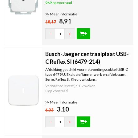
969 op voorraad
≫ Meer informatie
8,91
18,17
-
+
Busch-Jaeger centraalplaat USB-
C Reflex SI (6479-214)
Afdekking geschikt voor netvoedingssokkel USB-C
type 6479 U. Exclusief binnenwerk en afdekraam.
Serie: Reflex SI. Kleur: wit glans.
Verwachte levertijd
1-2 weken
0 op voorraad
≫ Meer informatie
3,10
6,33
-
+