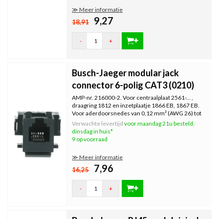
≫ Meer informatie
9,27
18,91
-
+
Busch-Jaeger modular jack
connector 6-polig CAT3 (0210)
AMP-nr. 216000-2. Voor centraalplaat 2561-... ,
draagring 1812 en inzetplaatje 1866 EB, 1867 EB.
Voor aderdoorsnedes van 0,12 mm² (AWG 26) tot
0,35 mm² (AWG 22).
Verwachte levertijd
voor maandag 21u besteld,
dinsdag in huis*
9 op voorraad
≫ Meer informatie
7,96
16,25
-
+