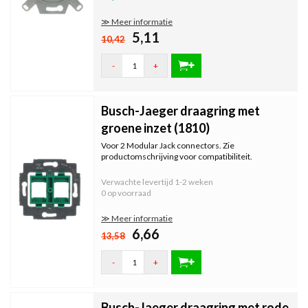
≫ Meer informatie
5,11
10,42
-
+
Busch-Jaeger draagring met
groene inzet (1810)
Voor 2 Modular Jack connectors. Zie
productomschrijving voor compatibiliteit.
Verwachte levertijd
1-2 weken
0 op voorraad
≫ Meer informatie
6,66
13,58
-
+
Busch-Jaeger draagring met rode