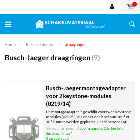
0
Home
Basiselementen
draagringen
Busch-Jaeger draagringen
(9)
Busch-Jaeger montageadapter
voor 2 keystone-modules
(0219/14)
De montageadapter is geschikt voor twee keystone-
modules (0229/..), die onder een hoek van 180° of
30° kunnen worden geplaatst. Geschikt voor TAE-
centraalplaten. Diepe inbouwdoos wordt
Verwachte levertijd
voor maandag 21u besteld,
aanbevolen.
dinsdag in huis*
8 op voorraad