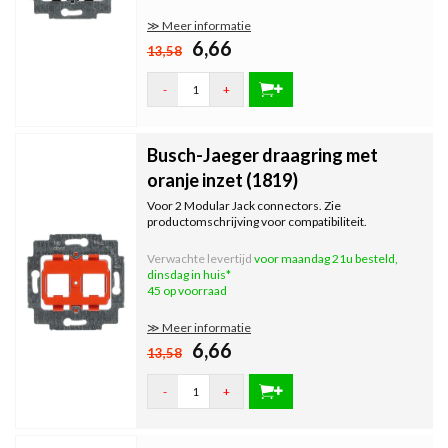
≫ Meer informatie
6,66
13,58
-
+
Busch-Jaeger draagring met
oranje inzet (1819)
Voor 2 Modular Jack connectors. Zie
productomschrijving voor compatibiliteit.
Verwachte levertijd
voor maandag 21u besteld,
dinsdag in huis*
45 op voorraad
≫ Meer informatie
6,66
13,58
-
+