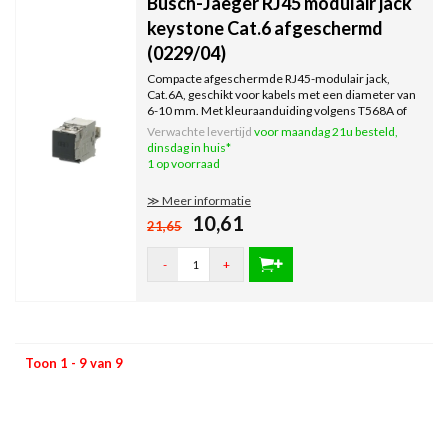
Busch-Jaeger RJ45 modulair jack
keystone Cat.6 afgeschermd
(0229/04)
Compacte afgeschermde RJ45-modulair jack,
Cat.6A, geschikt voor kabels met een diameter van
6-10 mm. Met kleuraanduiding volgens T568A of
T568B.
Verwachte levertijd
voor maandag 21u besteld,
dinsdag in huis*
1 op voorraad
≫ Meer informatie
10,61
21,65
-
+
Toon 1 - 9 van 9