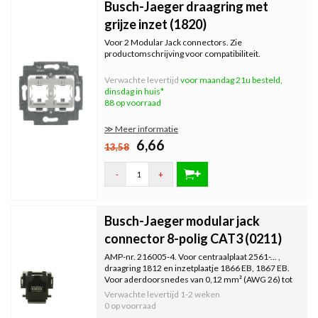
Busch-Jaeger draagring met
grijze inzet (1820)
Voor 2 Modular Jack connectors. Zie
productomschrijving voor compatibiliteit.
Verwachte levertijd
voor maandag 21u besteld,
dinsdag in huis*
88 op voorraad
≫ Meer informatie
6,66
13,58
-
+
Busch-Jaeger modular jack
connector 8-polig CAT3 (0211)
AMP-nr. 216005-4. Voor centraalplaat 2561-... ,
draagring 1812 en inzetplaatje 1866 EB, 1867 EB.
Voor aderdoorsnedes van 0,12 mm² (AWG 26) tot
0,35 mm² (AWG 22).
Verwachte levertijd
1-2 weken
0 op voorraad