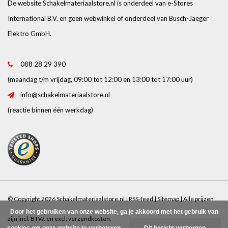
De website Schakelmateriaalstore.nl is onderdeel van e-Stores
International B.V. en geen webwinkel of onderdeel van Busch-Jaeger
Elektro GmbH.
088 28 29 390
(maandag t/m vrijdag, 09:00 tot 12:00 en 13:00 tot 17:00 uur)
info@schakelmateriaalstore.nl
(reactie binnen één werkdag)
© Copyright 2026 Schakelmateriaalstore.nl |
RSS-feed
|
Sitemap
| Alle prijzen
Door het gebruiken van onze website, ga je akkoord met het gebruik van
zijn incl. BTW. en excl.
verzendkosten
.