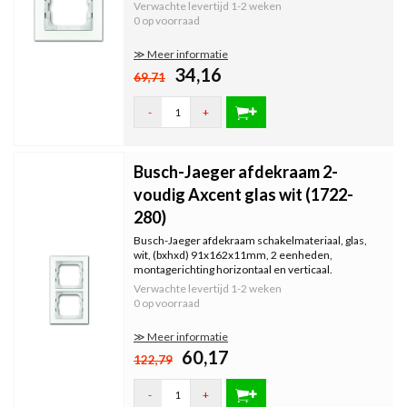
Verwachte levertijd
1-2 weken
0 op voorraad
≫ Meer informatie
34,16
69,71
-
+
Busch-Jaeger afdekraam 2-
voudig Axcent glas wit (1722-
280)
Busch-Jaeger afdekraam schakelmateriaal, glas,
wit, (bxhxd) 91x162x11mm, 2 eenheden,
montagerichting horizontaal en verticaal.
Verwachte levertijd
1-2 weken
0 op voorraad
≫ Meer informatie
60,17
122,79
-
+