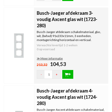
Busch-Jaeger afdekraam 3-
voudig Axcent glas wit (1723-
280)
Busch-Jaeger afdekraam schakelmateriaal, glas,
wit, (bxhxd) 91x233x11mm, 3 eenheden,
montagerichting horizontaal en verticaal.
Verwachte levertijd
1-2 weken
0 op voorraad
≫ Meer informatie
104,53
213,32
-
+
Busch-Jaeger afdekraam 4-
voudig Axcent glas wit (1724-
280)
Busch-Jaeger Axcent afdekraam schakelmateriaal,