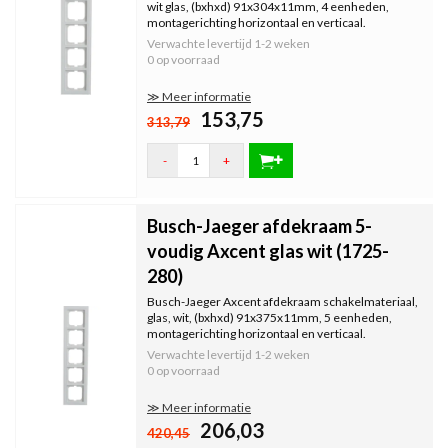
wit glas, (bxhxd) 91x304x11mm, 4 eenheden,
montagerichting horizontaal en verticaal.
Verwachte levertijd
1-2 weken
0 op voorraad
≫ Meer informatie
153,75
313,79
-
+
Busch-Jaeger afdekraam 5-
voudig Axcent glas wit (1725-
280)
Busch-Jaeger Axcent afdekraam schakelmateriaal,
glas, wit, (bxhxd) 91x375x11mm, 5 eenheden,
montagerichting horizontaal en verticaal.
Verwachte levertijd
1-2 weken
0 op voorraad
≫ Meer informatie
206,03
420,45