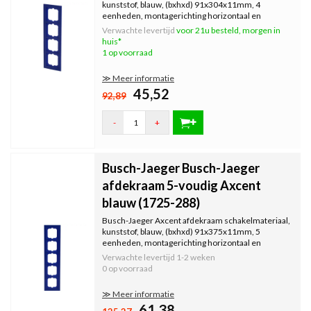
kunststof, blauw, (bxhxd) 91x304x11mm, 4
eenheden, montagerichting horizontaal en
verticaal, geschikt voor...
Verwachte levertijd
voor 21u besteld, morgen in
huis*
1 op voorraad
≫ Meer informatie
45,52
92,89
-
+
Busch-Jaeger Busch-Jaeger
afdekraam 5-voudig Axcent
blauw (1725-288)
Busch-Jaeger Axcent afdekraam schakelmateriaal,
kunststof, blauw, (bxhxd) 91x375x11mm, 5
eenheden, montagerichting horizontaal en
verticaal, geschikt voor...
Verwachte levertijd
1-2 weken
0 op voorraad
≫ Meer informatie
61,38