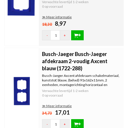
voor...
Verwachte levertijd
1-2 weken
0 op voorraad
≫ Meer informatie
8,97
18,30
-
+
Busch-Jaeger Busch-Jaeger
afdekraam 2-voudig Axcent
blauw (1722-288)
Busch-Jaeger Axcent afdekraam schakelmateriaal,
kunststof, blauw, (bxhxd) 91x162x11mm, 2
eenheden, montagerichting horizontaal en
verticaal, geschikt voor...
Verwachte levertijd
1-2 weken
0 op voorraad
≫ Meer informatie
17,01
34,73
-
+