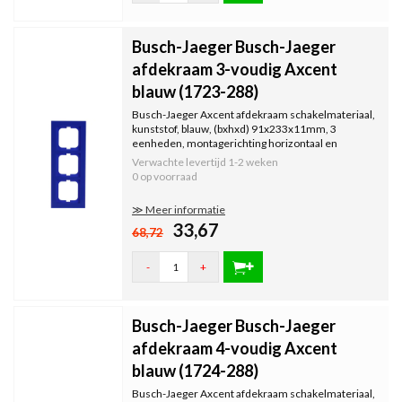
Busch-Jaeger Busch-Jaeger
afdekraam 3-voudig Axcent
blauw (1723-288)
Busch-Jaeger Axcent afdekraam schakelmateriaal,
kunststof, blauw, (bxhxd) 91x233x11mm, 3
eenheden, montagerichting horizontaal en
verticaal, geschikt voor...
Verwachte levertijd
1-2 weken
0 op voorraad
≫ Meer informatie
33,67
68,72
-
+
Busch-Jaeger Busch-Jaeger
afdekraam 4-voudig Axcent
blauw (1724-288)
Busch-Jaeger Axcent afdekraam schakelmateriaal,