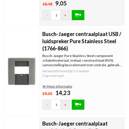
9,05
18,48
-
+
Busch-Jaeger centraalplaat USB /
luidspreker Pure Stainless Steel
(1766-866)
Busch-Jaeger Pure Stainless Steel component
schakelmateriaal, metaal, roestvaststaal (RVS),
samenstelling basiselement met centrale, gebruik...
Verwachte levertijd
1-2 weken
0 op voorraad
≫ Meer informatie
14,23
29,03
-
+
Busch-Jaeger centraalplaat