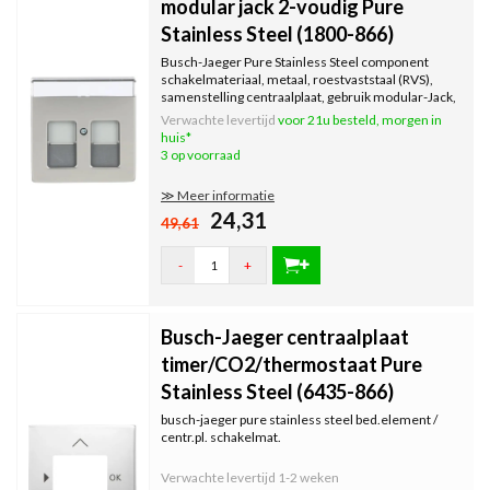
modular jack 2-voudig Pure
Stainless Steel (1800-866)
Busch-Jaeger Pure Stainless Steel component
schakelmateriaal, metaal, roestvaststaal (RVS),
samenstelling centraalplaat, gebruik modular-Jack,
met...
Verwachte levertijd
voor 21u besteld, morgen in
huis*
3 op voorraad
≫ Meer informatie
24,31
49,61
-
+
Busch-Jaeger centraalplaat
timer/CO2/thermostaat Pure
Stainless Steel (6435-866)
busch-jaeger pure stainless steel bed.element /
centr.pl. schakelmat.
Verwachte levertijd
1-2 weken