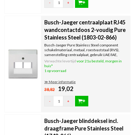
-
+
Busch-Jaeger centraalplaat RJ45
wandcontactdoos 2-voudig Pure
Stainless Steel (1803-02-866)
Busch-Jaeger Pure Stainless Steel component
schakelmateriaal, metaal, roestvaststaal (RVS),
samenstelling centraalplaat, gebruik UAE/IAE,
opdrukveld...
Verwachte levertijd
voor 21u besteld, morgen in
huis*
1 op voorraad
≫ Meer informatie
19,02
38,82
-
+
Busch-Jaeger blinddeksel incl.
draagframe Pure Stainless Steel