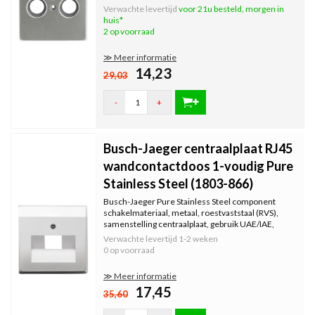
Met centrale bevestiging M3. Materiaal pure
Verwachte levertijd
voor 21u besteld, morgen in
stainless steel. Anti fingerprint.
huis*
2 op voorraad
≫ Meer informatie
14,23
29,03
-
+
Busch-Jaeger centraalplaat RJ45
wandcontactdoos 1-voudig Pure
Stainless Steel (1803-866)
Busch-Jaeger Pure Stainless Steel component
schakelmateriaal, metaal, roestvaststaal (RVS),
samenstelling centraalplaat, gebruik UAE/IAE,
opdrukveld...
Verwachte levertijd
1-2 weken
0 op voorraad
≫ Meer informatie
17,45
35,60