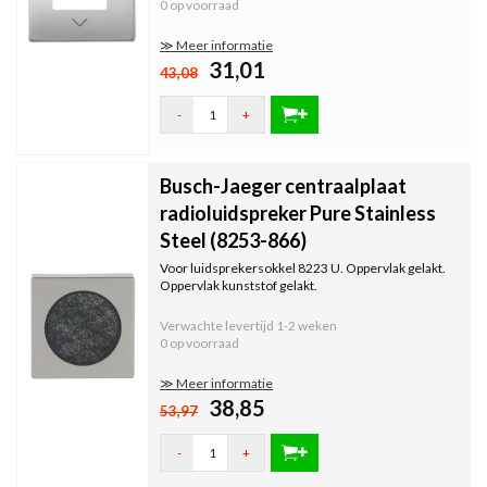
0 op voorraad
≫ Meer informatie
31,01
43,08
-
+
Busch-Jaeger centraalplaat
radioluidspreker Pure Stainless
Steel (8253-866)
Voor luidsprekersokkel 8223 U. Oppervlak gelakt.
Oppervlak kunststof gelakt.
Verwachte levertijd
1-2 weken
0 op voorraad
≫ Meer informatie
38,85
53,97
-
+