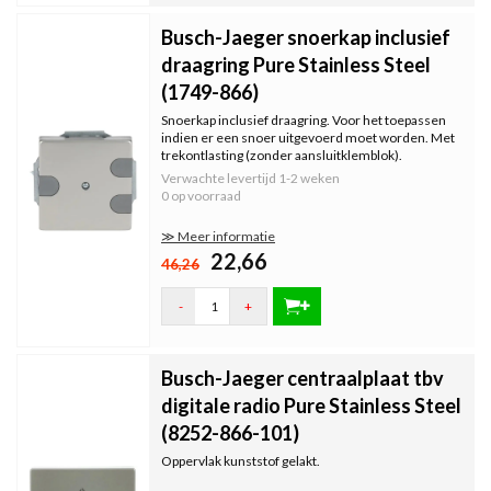
Busch-Jaeger snoerkap inclusief
draagring Pure Stainless Steel
(1749-866)
Snoerkap inclusief draagring. Voor het toepassen
indien er een snoer uitgevoerd moet worden. Met
trekontlasting (zonder aansluitklemblok).
Verwachte levertijd
1-2 weken
0 op voorraad
≫ Meer informatie
22,66
46,26
-
+
Busch-Jaeger centraalplaat tbv
digitale radio Pure Stainless Steel
(8252-866-101)
Oppervlak kunststof gelakt.