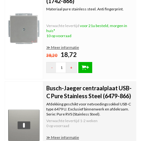
(1742-866)
Materiaal pure stainless steel. Anti fingerprint.
Verwachte levertijd
voor 21u besteld, morgen in
huis*
10 op voorraad
≫ Meer informatie
18,72
38,20
-
+
Busch-Jaeger centraalplaat USB-
C Pure Stainless Steel (6479-866)
Afdekking geschikt voor netvoedingssokkel USB-C
type 6479 U. Exclusief binnenwerk en afdekraam.
Serie: Pure RVS (Stainless Steel).
Verwachte levertijd
1-2 weken
0 op voorraad
≫ Meer informatie