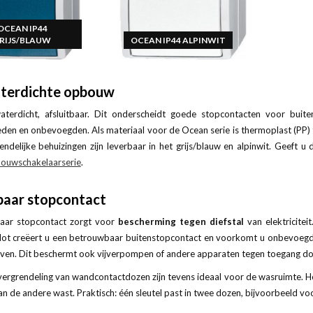
OCEAN IP44
RIJS/BLAUW
OCEAN IP44 ALPINWIT
terdichte opbouw
aterdicht, afsluitbaar. Dit onderscheidt goede stopcontacten voor buite
den en onbevoegden. Als materiaal voor de Ocean serie is thermoplast (PP) 
ndelijke behuizingen zijn leverbaar in het grijs/blauw en alpinwit. Geeft
bouwschakelaarserie
.
baar stopcontact
tbaar stopcontact zorgt voor
bescherming tegen diefstal
van elektricitei
slot creëert u een betrouwbaar buitenstopcontact en voorkomt u onbevoegde
oven. Dit beschermt ook vijverpompen of andere apparaten tegen toegang d
 vergrendeling van wandcontactdozen zijn tevens ideaal voor de wasruimte. H
an de andere wast. Praktisch: één sleutel past in twee dozen, bijvoorbeeld v