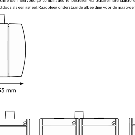
rschillende meervoudige combinaties te bestellen via Schakelmateriaalsto
tdoos als één geheel. Raadpleeg onderstaande afbeelding voor de maatvoer