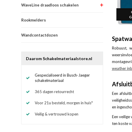
WaveLine draadloos schakelen
G
Rookmelders
Wandcontactdozen
Spatwa
Robuust, w
weersinvloe
Daarom Schakelmateriaalstore.nl
montagevrie
weather in
Gespecialiseerd in Busch-Jaeger
schakelmateriaal
Afsluit
365 dagen retourrecht
Een afslui
veiligheids
Voor 21u besteld, morgen in huis*
en ingesch
Veilig & vertrouwd kopen
Een veilige
ten koste v