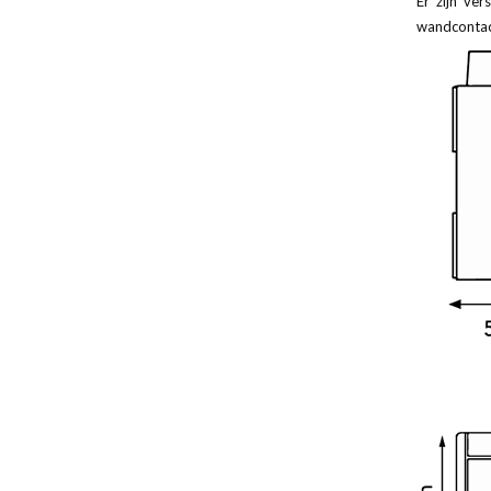
Er zijn ve
wandcontac