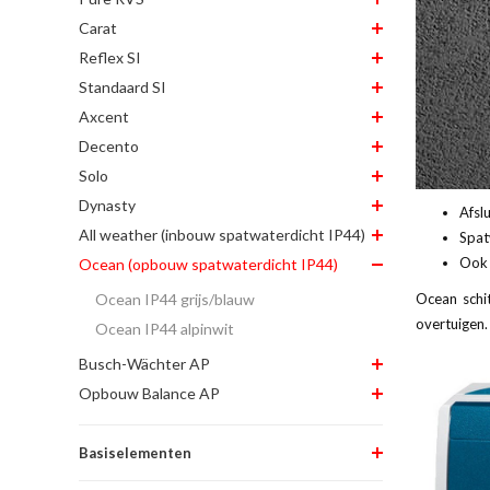
Carat
Reflex SI
Standaard SI
Axcent
Decento
Solo
Dynasty
Afsl
All weather (inbouw spatwaterdicht IP44)
Spat
Ook 
Ocean (opbouw spatwaterdicht IP44)
Ocean schit
Ocean IP44 grijs/blauw
overtuigen
Ocean IP44 alpinwit
Busch-Wächter AP
Opbouw Balance AP
Basiselementen