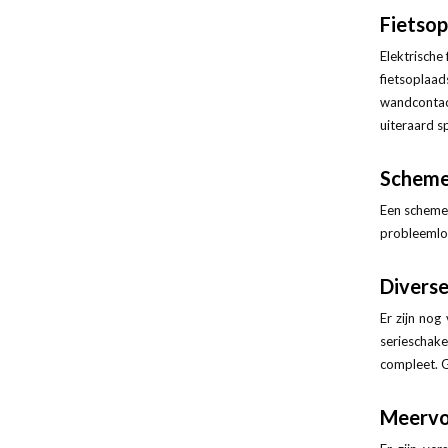
Fietso
Elektrische
fietsoplaa
wandcontac
uiteraard sp
Scheme
Een schemer
probleemloz
Divers
Er zijn nog
serieschake
compleet. G
Meervo