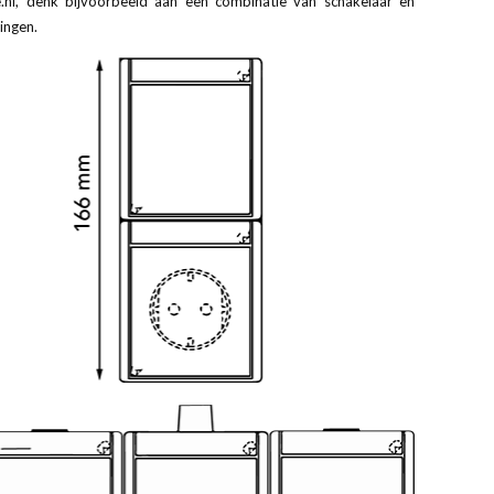
re.nl, denk bijvoorbeeld aan een combinatie van schakelaar en
ingen.