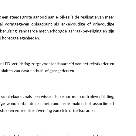
Met een steeds grote aanbod aan
e-bikes
is de realisatie van meer
raai vormgegeven oplaadpunt als enkelvoudige of drievoudige
ehuizing, randaarde met verhoogde aanraakbeveiliging en zijn
 bij horecagelegenheden.
r. LED-verlichting zorgt voor leesbaarheid van het tekstkader en
sluiten van zware schuif- of garagedeuren.
chakelaars zoals een wisselschakelaar met controleverlichting,
dveilige wandcontactdozen met randaarde maken het assortiment
tukken voor nette afwerking van elektriciteitsdraden.