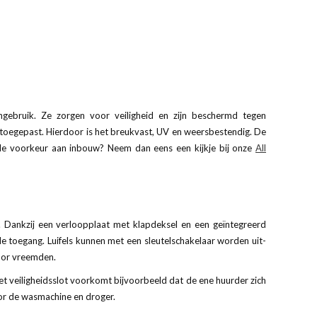
ngebruik. Ze zorgen voor veiligheid en zijn beschermd tegen
toegepast. Hierdoor is het breukvast, UV en weersbestendig. De
 u de voorkeur aan inbouw? Neem dan eens een kijkje bij onze
All
t. Dankzij een verloopplaat met klapdeksel en een geïntegreerd
 toegang. Luifels kunnen met een sleutelschakelaar worden uit-
oor vreemden.
et veiligheidsslot voorkomt bijvoorbeeld dat de ene huurder zich
oor de wasmachine en droger.