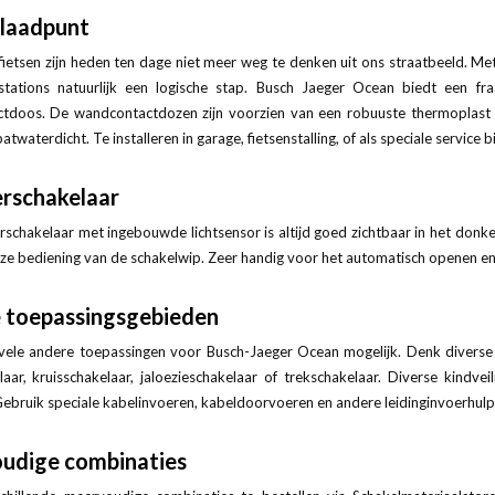
plaadpunt
 fietsen zijn heden ten dage niet meer weg te denken uit ons straatbeeld. 
dstations natuurlijk een logische stap. Busch Jaeger Ocean biedt een f
tdoos. De wandcontactdozen zijn voorzien van een robuuste thermoplast b
atwaterdicht. Te installeren in garage, fietsenstalling, of als speciale service
rschakelaar
schakelaar met ingebouwde lichtsensor is altijd goed zichtbaar in het donke
e bediening van de schakelwip. Zeer handig voor het automatisch openen en 
e toepassingsgebieden
 vele andere toepassingen voor Busch-Jaeger Ocean mogelijk. Denk diverse s
laar, kruisschakelaar, jaloezieschakelaar of trekschakelaar. Diverse kin
ebruik speciale kabelinvoeren, kabeldoorvoeren en andere leidinginvoerhulps
udige combinaties