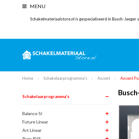
MENU
Schakelmateriaalstore.nl is gespecialiseerd in Busch-Jaeger
Home
Schakelaarprogramma's
Axcent
Axcent Pur
Busch-
Schakelaarprogramma's
Balance SI
Future Linear
Art Linear
Pure RVS