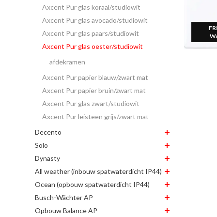
Axcent Pur glas koraal/studiowit
Axcent Pur glas avocado/studiowit
FR
Axcent Pur glas paars/studiowit
W
Axcent Pur glas oester/studiowit
afdekramen
Axcent Pur papier blauw/zwart mat
Axcent Pur papier bruin/zwart mat
Axcent Pur glas zwart/studiowit
Axcent Pur leisteen grijs/zwart mat
Decento
Solo
Dynasty
All weather (inbouw spatwaterdicht IP44)
Ocean (opbouw spatwaterdicht IP44)
Busch-Wächter AP
Opbouw Balance AP