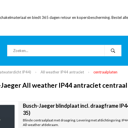
 schakelmateriaal en biedt 365 dagen retour en kopersbescherming. Bestel alle
atwaterdicht IP44)
All weather IP44 antraciet
centraalplaten
Jaeger All weather IP44 antraciet centraa
Busch-Jaeger blindplaat incl. draagframe IP4
35)
Blinde centraalplaat met draagring. Levering met afdichtingsring. IP4
All-weather afdekraam.