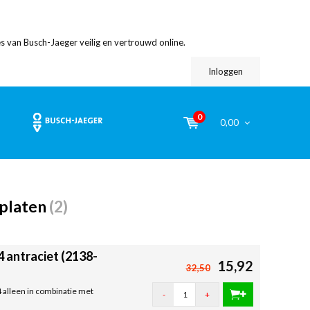
s van Busch-Jaeger veilig en vertrouwd online.
Inloggen
0
0,00
lplaten
(2)
4 antraciet (2138-
15,92
32,50
4 alleen in combinatie met
-
+