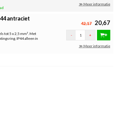
≫ Meer informatie
aad
44 antraciet
20,67
42,17
ls tot 5 x 2,5 mm². Met
-
+
ngsring, IP44 alleen in
≫ Meer informatie