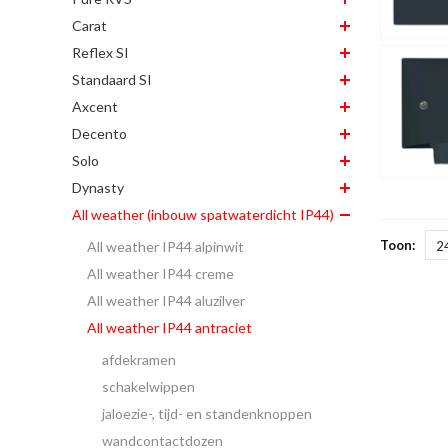
Carat
Reflex SI
Standaard SI
Axcent
Decento
Solo
Dynasty
All weather (inbouw spatwaterdicht IP44)
Toon:
All weather IP44 alpinwit
2
All weather IP44 creme
All weather IP44 aluzilver
All weather IP44 antraciet
afdekramen
schakelwippen
jaloezie-, tijd- en standenknoppen
wandcontactdozen