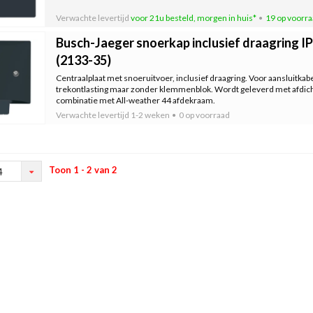
Verwachte levertijd
voor 21u besteld, morgen in huis*
19 op voorr
Busch-Jaeger snoerkap inclusief draagring IP
(2133-35)
Centraalplaat met snoeruitvoer, inclusief draagring. Voor aansluitkabe
trekontlasting maar zonder klemmenblok. Wordt geleverd met afdichti
combinatie met All-weather 44 afdekraam.
Verwachte levertijd
1-2 weken
0 op voorraad
Toon 1 - 2 van 2
4