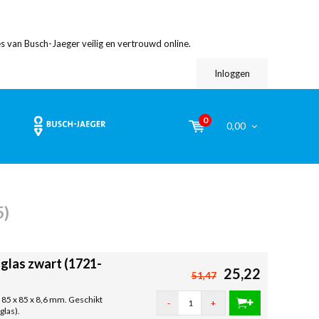
s van Busch-Jaeger veilig en vertrouwd online.
Inloggen
0
0,00
5)
glas zwart (1721-
25,22
51,47
 85 x 85 x 8,6 mm. Geschikt
-
+
glas).