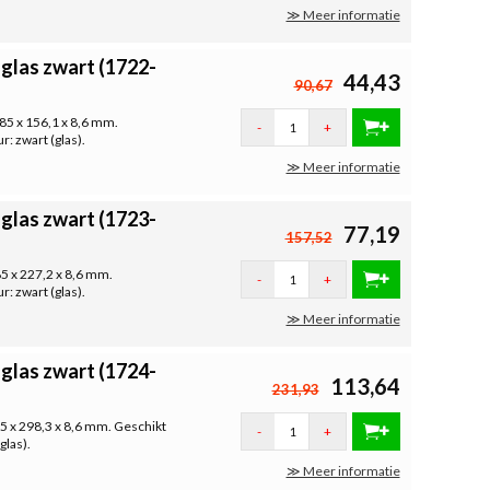
≫ Meer informatie
glas zwart (1722-
44,43
90,67
85 x 156,1 x 8,6 mm.
-
+
r: zwart (glas).
≫ Meer informatie
glas zwart (1723-
77,19
157,52
85 x 227,2 x 8,6 mm.
-
+
r: zwart (glas).
≫ Meer informatie
glas zwart (1724-
113,64
231,93
85 x 298,3 x 8,6 mm. Geschikt
-
+
glas).
≫ Meer informatie