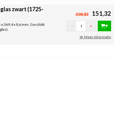
glas zwart (1725-
151,32
308,83
5 x 369,4 x 8,6 mm. Geschikt
-
+
glas).
≫ Meer informatie