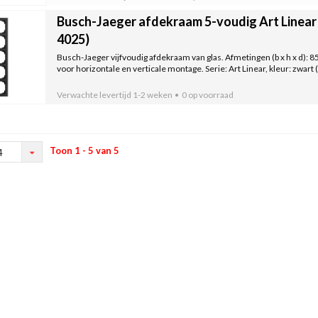
Busch-Jaeger afdekraam 5-voudig Art Linear 
4025)
Busch-Jaeger vijfvoudig afdekraam van glas. Afmetingen (b x h x d): 8
voor horizontale en verticale montage. Serie: Art Linear, kleur: zwart (
Verwachte levertijd
1-2 weken
0 op voorraad
Toon 1 - 5 van 5
4