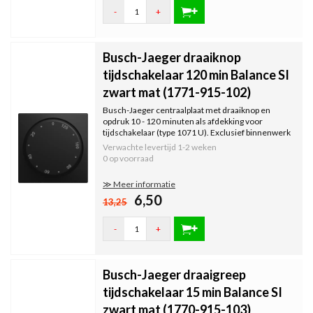
-
+
Busch-Jaeger draaiknop
tijdschakelaar 120 min Balance SI
zwart mat (1771-915-102)
Busch-Jaeger centraalplaat met draaiknop en
opdruk 10 - 120 minuten als afdekking voor
tijdschakelaar (type 1071 U). Exclusief binnenwerk
en afdekraam. Serie: Balance SI, kleur: zwart mat.
Verwachte levertijd
1-2 weken
0 op voorraad
≫ Meer informatie
6,50
13,25
-
+
Busch-Jaeger draaigreep
tijdschakelaar 15 min Balance SI
zwart mat (1770-915-103)