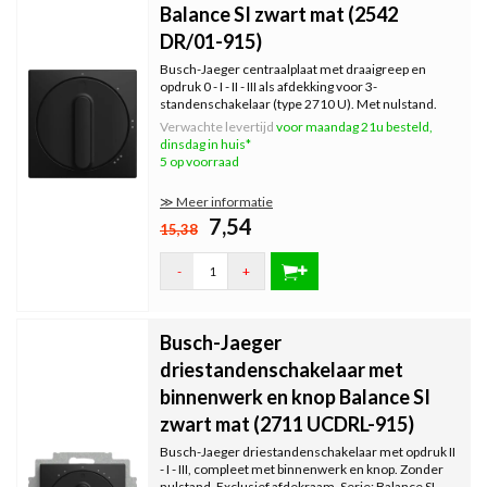
Balance SI zwart mat (2542
DR/01-915)
Busch-Jaeger centraalplaat met draaigreep en
opdruk 0 - I - II - III als afdekking voor 3-
standenschakelaar (type 2710 U). Met nulstand.
Exclusief binnenwerk en afdekraam. Serie: Balance
Verwachte levertijd
voor maandag 21u besteld,
SI, kleur: zwart mat.
dinsdag in huis*
5 op voorraad
≫ Meer informatie
7,54
15,38
-
+
Busch-Jaeger
driestandenschakelaar met
binnenwerk en knop Balance SI
zwart mat (2711 UCDRL-915)
Busch-Jaeger driestandenschakelaar met opdruk II
- I - III, compleet met binnenwerk en knop. Zonder
nulstand. Exclusief afdekraam. Serie: Balance SI,