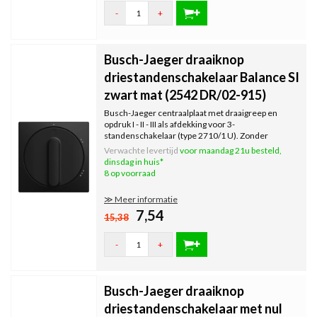
-
+
Busch-Jaeger draaiknop
driestandenschakelaar Balance SI
zwart mat (2542 DR/02-915)
Busch-Jaeger centraalplaat met draaigreep en
opdruk I - II - III als afdekking voor 3-
standenschakelaar (type 2710/1 U). Zonder
nulstand. Exclusief binnenwerk en afdekraam.
Verwachte levertijd
voor maandag 21u besteld,
Serie: Balance SI, kleur: zwart mat.
dinsdag in huis*
8 op voorraad
≫ Meer informatie
7,54
15,38
-
+
Busch-Jaeger draaiknop
driestandenschakelaar met nul