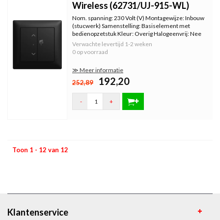
Wireless (62731/UJ-915-WL)
Nom. spanning: 230 Volt (V) Montagewijze: Inbouw
(stucwerk) Samenstelling: Basiselement met
bedienopzetstuk Kleur: Overig Halogeenvrij: Nee
Oppervlaktebescherming: Gelakt Autonomie: 12
Verwachte levertijd
1-2 weken
Uur (h) Materiaalkwaliteit: Thermoplast Max.
0 op voorraad
schakelvermogen: 920 Wat
≫ Meer informatie
192,20
252,89
-
+
Toon 1 - 12 van 12
Klantenservice