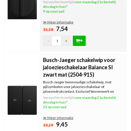
en 2723 U. Exclusief binnenwerk en afdekraam.
Verwachte levertijd
voor maandag 21u besteld,
Serie: Balance SI, kleur: zwart mat.
dinsdag in huis*
9 op voorraad
≫ Meer informatie
7,54
15,38
-
+
Busch-Jaeger schakelwip voor
jaloezieschakelaar Balance SI
zwart mat (2504-915)
Busch-Jaeger tweevoudige schakelwip, met
pijlsymbolen voor jaloezieschakelaar of
jaloeziedrukcontact. Exclusief binnenwerk en
afdekraam. Serie: Balance SI, kleur: zwart mat.
Verwachte levertijd
voor maandag 21u besteld,
dinsdag in huis*
23 op voorraad
≫ Meer informatie
9,45
19,29