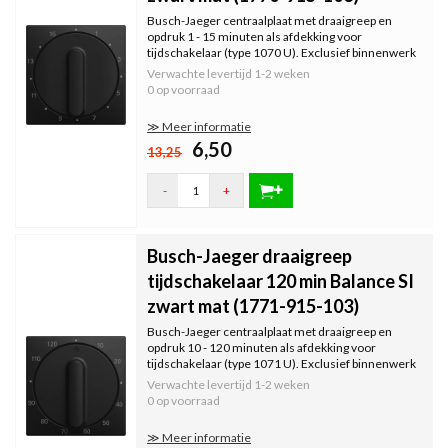
Busch-Jaeger centraalplaat met draaigreep en
opdruk 1 - 15 minuten als afdekking voor
tijdschakelaar (type 1070 U). Exclusief binnenwerk
en afdekraam. Serie: Balance SI, kleur: zwart mat.
Verwachte levertijd
1-2 weken
0 op voorraad
≫ Meer informatie
6,50
13,25
-
+
Busch-Jaeger draaigreep
tijdschakelaar 120 min Balance SI
zwart mat (1771-915-103)
Busch-Jaeger centraalplaat met draaigreep en
opdruk 10 - 120 minuten als afdekking voor
tijdschakelaar (type 1071 U). Exclusief binnenwerk
en afdekraam. Serie: Balance SI, kleur: zwart mat.
Verwachte levertijd
1-2 weken
0 op voorraad
≫ Meer informatie