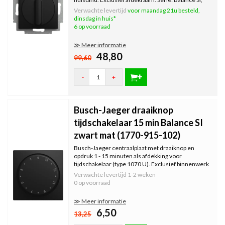
kleur: zwart mat.
Verwachte levertijd
voor maandag 21u besteld,
dinsdag in huis*
6 op voorraad
≫ Meer informatie
48,80
99,60
-
+
Busch-Jaeger draaiknop
tijdschakelaar 15 min Balance SI
zwart mat (1770-915-102)
Busch-Jaeger centraalplaat met draaiknop en
opdruk 1 - 15 minuten als afdekking voor
tijdschakelaar (type 1070 U). Exclusief binnenwerk
en afdekraam. Serie: Balance SI, kleur: zwart mat.
Verwachte levertijd
1-2 weken
0 op voorraad
≫ Meer informatie
6,50
13,25