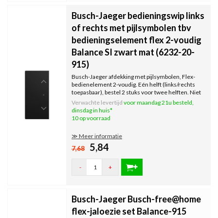
Busch-Jaeger bedieningswip links
of rechts met pijlsymbolen tbv
bedieningselement flex 2-voudig
Balance SI zwart mat (6232-20-
915)
Busch-Jaeger afdekking met pijlsymbolen, Flex-
bedienelement 2-voudig. Eén helft (links/rechts
toepasbaar), bestel 2 stuks voor twee helften. Niet
voor standaardschakelaars, zie omschrijving. Excl.
Verwachte levertijd
voor maandag 21u besteld,
binnenwerk en afdekraam. Serie: Balance SI, zwart
dinsdag in huis*
mat.
10 op voorraad
≫ Meer informatie
5,84
7,68
-
+
Busch-Jaeger Busch-free@home
flex-jaloezie set Balance-915