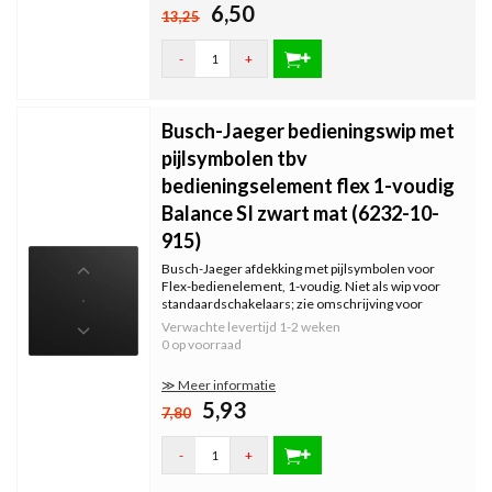
6,50
13,25
-
+
Busch-Jaeger bedieningswip met
pijlsymbolen tbv
bedieningselement flex 1-voudig
Balance SI zwart mat (6232-10-
915)
Busch-Jaeger afdekking met pijlsymbolen voor
Flex-bedienelement, 1-voudig. Niet als wip voor
standaardschakelaars; zie omschrijving voor
geschikte bedienelementen. Exclusief binnenwerk
Verwachte levertijd
1-2 weken
en afdekraam. Serie: Balance SI, kleur: zwart mat.
0 op voorraad
≫ Meer informatie
5,93
7,80
-
+