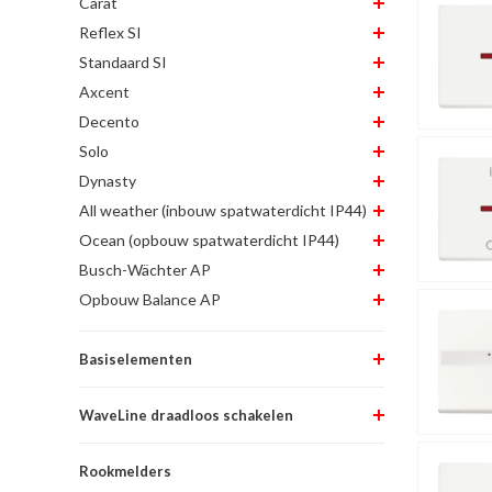
Carat
Reflex SI
Standaard SI
Axcent
Decento
Solo
Dynasty
All weather (inbouw spatwaterdicht IP44)
Ocean (opbouw spatwaterdicht IP44)
Busch-Wächter AP
Opbouw Balance AP
Basiselementen
WaveLine draadloos schakelen
Rookmelders