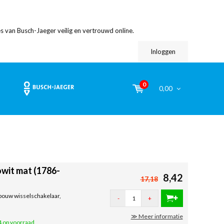
s van Busch-Jaeger veilig en vertrouwd online.
Inloggen
0
0,00
owit mat (1786-
8,42
17,18
nbouw wisselschakelaar,
-
+
≫ Meer informatie
 op voorraad