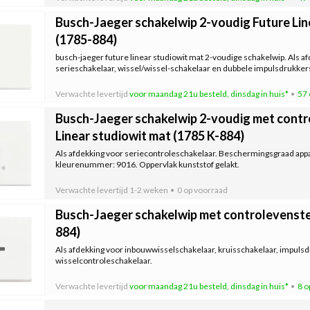
Busch-Jaeger schakelwip 2-voudig Future Lin
(1785-884)
busch-jaeger future linear studiowit mat 2-voudige schakelwip. Als a
serieschakelaar, wissel/wissel-schakelaar en dubbele impulsdrukker
Verwachte levertijd
voor maandag 21u besteld, dinsdag in huis*
57 
Busch-Jaeger schakelwip 2-voudig met contr
Linear studiowit mat (1785 K-884)
Als afdekking voor seriecontroleschakelaar. Beschermingsgraad appar
kleurenummer: 9016. Oppervlak kunststof gelakt.
Verwachte levertijd
1-2 weken
0 op voorraad
Busch-Jaeger schakelwip met controlevenster
884)
Als afdekking voor inbouwwisselschakelaar, kruisschakelaar, impuls
wisselcontroleschakelaar.
Verwachte levertijd
voor maandag 21u besteld, dinsdag in huis*
8 o