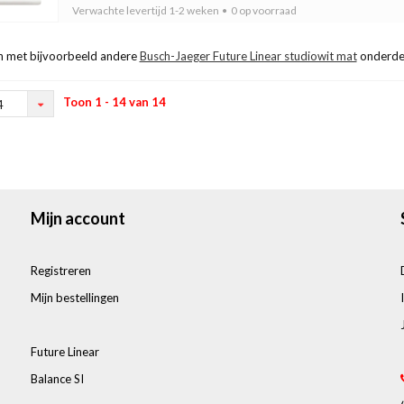
Verwachte levertijd
1-2 weken
0 op voorraad
 met bijvoorbeeld andere
Busch-Jaeger Future Linear studiowit mat
onderde
Toon 1 - 14 van 14
4
Mijn account
Registreren
Mijn bestellingen
Future Linear
Balance SI