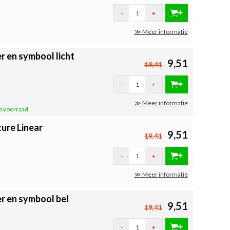
-
+
≫ Meer informatie
 en symbool licht
9,51
19,41
-
+
≫ Meer informatie
p voorraad
ure Linear
9,51
19,41
-
+
≫ Meer informatie
r en symbool bel
9,51
19,41
-
+