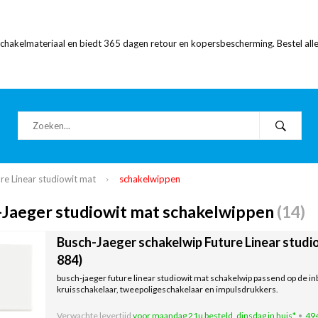
 schakelmateriaal en biedt 365 dagen retour en kopersbescherming. Bestel alle
re Linear studiowit mat
schakelwippen
-Jaeger studiowit mat schakelwippen
(14)
Busch-Jaeger schakelwip Future Linear studi
884)
busch-jaeger future linear studiowit mat schakelwip passend op de i
kruisschakelaar, tweepoligeschakelaar en impulsdrukkers.
Verwachte levertijd
voor maandag 21u besteld, dinsdag in huis*
494