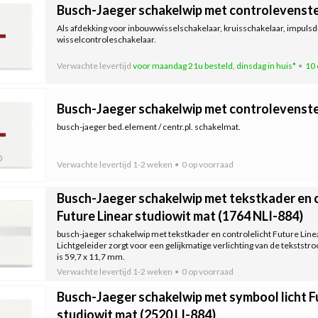
Busch-Jaeger schakelwip met controlevenster
Als afdekking voor inbouwwisselschakelaar, kruisschakelaar, impuls
wisselcontroleschakelaar.
Verwachte levertijd
voor maandag 21u besteld, dinsdag in huis*
10 
Busch-Jaeger schakelwip met controlevenste
busch-jaeger bed.element / centr.pl. schakelmat.
Verwachte levertijd
1-2 weken
0 op voorraad
Busch-Jaeger schakelwip met tekstkader en c
Future Linear studiowit mat (1764 NLI-884)
busch-jaeger schakelwip met tekstkader en controlelicht Future Linea
Lichtgeleider zorgt voor een gelijkmatige verlichting van de tekststro
is 59,7 x 11,7 mm.
Verwachte levertijd
1-2 weken
0 op voorraad
Busch-Jaeger schakelwip met symbool licht F
studiowit mat (2520 LI-884)