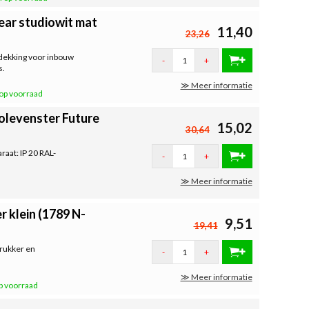
ear studiowit mat
11,40
23,26
fdekking voor inbouw
-
+
s.
≫ Meer informatie
op voorraad
olevenster Future
15,02
30,64
aat: IP 20 RAL-
-
+
≫ Meer informatie
 klein (1789 N-
9,51
19,41
drukker en
-
+
≫ Meer informatie
p voorraad