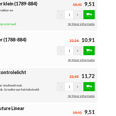
 klein (1789-884)
9,51
19,41
drukker en
-
+
op voorraad
≫ Meer informatie
r (1788-884)
10,91
22,26
-
+
≫ Meer informatie
ontrolelicht
11,72
23,93
r studiowit mat.
-
+
ok. Grootte van het tekstveld
≫ Meer informatie
uture Linear
9,51
19,41