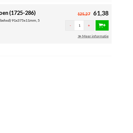
oen (1725-286)
61,38
125,27
, (bxhxd) 91x375x11mm, 5
-
+
≫ Meer informatie