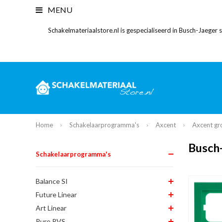
MENU
Schakelmateriaalstore.nl is gespecialiseerd in Busch-Jaeger
Home
Schakelaarprogramma's
Axcent
Axcent gr
Busch
Schakelaarprogramma's
Balance SI
Future Linear
Art Linear
Pure RVS