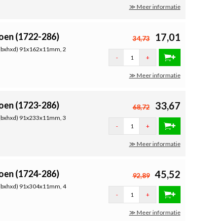
≫ Meer informatie
oen (1722-286)
17,01
34,73
, (bxhxd) 91x162x11mm, 2
-
+
≫ Meer informatie
oen (1723-286)
33,67
68,72
, (bxhxd) 91x233x11mm, 3
-
+
≫ Meer informatie
oen (1724-286)
45,52
92,89
, (bxhxd) 91x304x11mm, 4
-
+
≫ Meer informatie