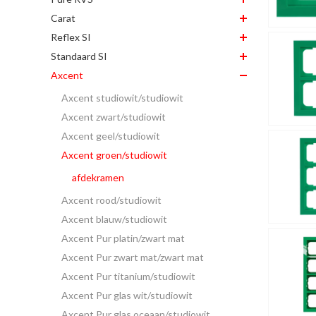
Carat
Reflex SI
Standaard SI
Axcent
Axcent studiowit/studiowit
Axcent zwart/studiowit
Axcent geel/studiowit
Axcent groen/studiowit
afdekramen
Axcent rood/studiowit
Axcent blauw/studiowit
Axcent Pur platin/zwart mat
Axcent Pur zwart mat/zwart mat
Axcent Pur titanium/studiowit
Axcent Pur glas wit/studiowit
Axcent Pur glas oceaan/studiowit