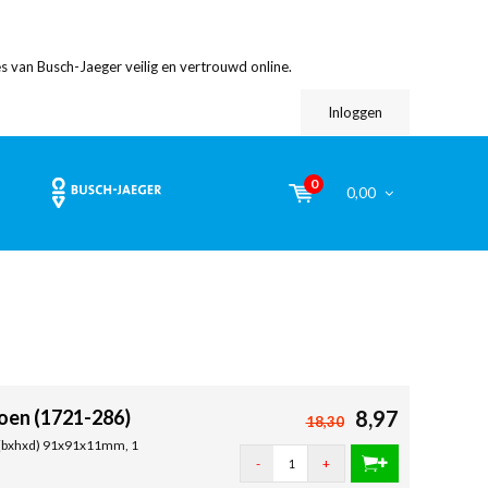
s van Busch-Jaeger veilig en vertrouwd online.
Inloggen
0
0,00
oen (1721-286)
8,97
18,30
, (bxhxd) 91x91x11mm, 1
-
+