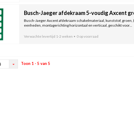
Busch-Jaeger afdekraam 5-voudig Axcent gr
Busch-Jaeger Axcent afdekraam schakelmateriaal, kunststof, groen
eenheden, montagerichting horizontaal en verticaal, geschikt voor...
Verwachte levertijd
1-2 weken
0 op voorraad
Toon 1 - 5 van 5
4