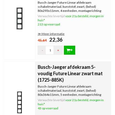
Busch-Jaeger Future Linear afdekraam
schakelmateriaal, kunststof, zwart, (bxhxd)
80x293x11mm, 4 eenheden, montagerichting
horizontaal en verticaal geschikt.
Verwachte levertijd
voor 21u besteld, morgen in
huis*
213 op voorraad
≫ Meer informatie
22,36
45,64
-
+
Busch-Jaeger afdekraam 5-
voudig Future Linear zwart mat
(1725-885K)
Busch-Jaeger Future Linear afdekraam
schakelmateriaal, kunststof, zwart, (bxhxd)
80x364x11mm, 5 eenheden, montagerichting
horizontaal en verticaal geschikt.
Verwachte levertijd
voor 21u besteld, morgen in
huis*
43 op voorraad