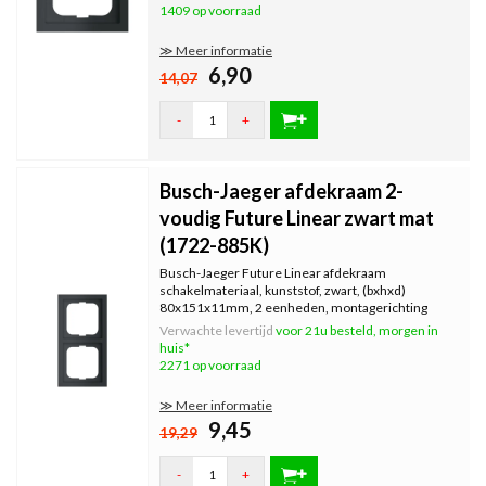
1409 op voorraad
≫ Meer informatie
6,90
14,07
-
+
Busch-Jaeger afdekraam 2-
voudig Future Linear zwart mat
(1722-885K)
Busch-Jaeger Future Linear afdekraam
schakelmateriaal, kunststof, zwart, (bxhxd)
80x151x11mm, 2 eenheden, montagerichting
horizontaal en verticaal geschikt.
Verwachte levertijd
voor 21u besteld, morgen in
huis*
2271 op voorraad
≫ Meer informatie
9,45
19,29
-
+