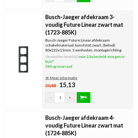
Busch-Jaeger afdekraam 3-
voudig Future Linear zwart mat
(1723-885K)
Busch-Jaeger Future Linear afdekraam
schakelmateriaal, kunststof, zwart, (bxhxd)
80x222x11mm, 3 eenheden, montagerichting
horizontaal en verticaal geschikt.
Verwachte levertijd
voor 21u besteld, morgen in
huis*
589 op voorraad
≫ Meer informatie
15,13
30,88
-
+
Busch-Jaeger afdekraam 4-
voudig Future Linear zwart mat
(1724-885K)