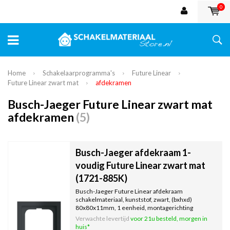
0
Home
Schakelaarprogramma's
Future Linear
Future Linear zwart mat
afdekramen
Busch-Jaeger Future Linear zwart mat
afdekramen
(5)
Busch-Jaeger afdekraam 1-
voudig Future Linear zwart mat
(1721-885K)
Busch-Jaeger Future Linear afdekraam
schakelmateriaal, kunststof, zwart, (bxhxd)
80x80x11mm, 1 eenheid, montagerichting
horizontaal en verticaal geschikt.
Verwachte levertijd
voor 21u besteld, morgen in
huis*