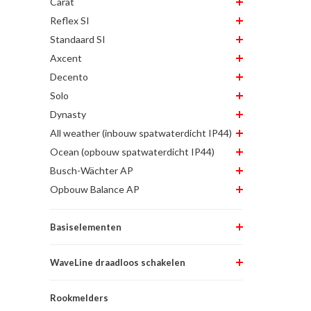
Carat
Reflex SI
Standaard SI
Axcent
Decento
Solo
Dynasty
All weather (inbouw spatwaterdicht IP44)
Ocean (opbouw spatwaterdicht IP44)
Busch-Wächter AP
Opbouw Balance AP
Basiselementen
WaveLine draadloos schakelen
Rookmelders