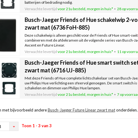
batterijen of bedrading nodig.
Verwachte levertijd
voor 21u besteld, morgen in huis*
28 op voorr
Busch-Jaeger Friends of Hue schakelwip 2-vo
zwart mat (6736 FoH-885)
Deze schakelwip is alleen geschikt voor de Friends of Hue smart-swi
combineren met de afdekramen uit de volgende series van Busch-Jaeg
Axcent en Future Linear.
Verwachte levertijd
voor 21u besteld, morgen in huis*
11 op voorr
Busch-Jaeger Friends of Hue smart switch set
zwart mat (6716 UJ-885)
Met deze Friends of Hue complete lichtschakelaar set van Busch-Jae
uw Philips Hue verlichting een sfeervol genoegen. De smart switch is 
schakelen en dimmen van Philips Hue lampen.
Verwachte levertijd
voor 21u besteld, morgen in huis*
7 op voorraa
 met bijvoorbeeld andere
Busch-Jaeger Future Linear zwart mat
onderdelen.
Toon 1 - 3 van 3
4