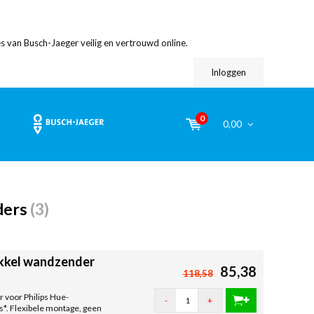
s van Busch-Jaeger veilig en vertrouwd online.
Inloggen
0
0,00
ders
(3)
okkel wandzender
85,38
118,58
 voor Philips Hue-
-
+
*. Flexibele montage, geen