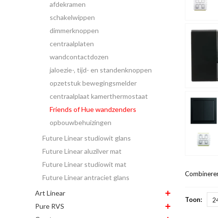
afdekramen
schakelwippen
dimmerknoppen
centraalplaten
wandcontactdozen
jaloezie-, tijd- en standenknoppen
opzetstuk bewegingsmelder
centraalplaat kamerthermostaat
Friends of Hue wandzenders
opbouwbehuizingen
Future Linear studiowit glans
Future Linear aluzilver mat
Future Linear studiowit mat
Combineren
Future Linear antraciet glans
Art Linear
Toon:
2
Pure RVS