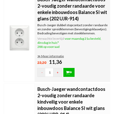
2-voudig zonder randaarde voor
enkele inbouwdoos Balance SI wit
glans (202 UJR-914)
Busch-Jaeger dubbel stopcontact zonder randaarde
en zonder spreidklemmen (bevestigingsklauwtjes).
Bedrading bevestigen met steekklemmen.
Geschikt voor standaard enkele inbouwdozen.
Verwachte levertijd
voor maandag 21u besteld,
Serie: Balance SI, kleur: wit glans.
dinsdag in huis*
288 op voorraad
≫ Meer informatie
11,36
23,20
-
+
Busch-Jaeger wandcontactdoos
2-voudig zonder randaarde
kindveilig voor enkele
inbouwdoos Balance SI wit glans