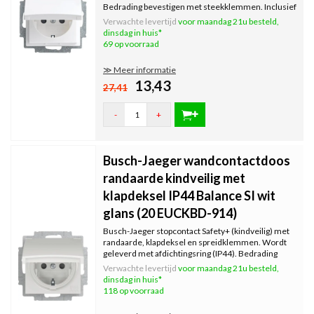
Bedrading bevestigen met steekklemmen. Inclusief
binnenwerk, exclusief afdekraam. Serie: Balance SI,
Verwachte levertijd
voor maandag 21u besteld,
kleur: wit glans.
dinsdag in huis*
69 op voorraad
≫ Meer informatie
13,43
27,41
-
+
Busch-Jaeger wandcontactdoos
randaarde kindveilig met
klapdeksel IP44 Balance SI wit
glans (20 EUCKBD-914)
Busch-Jaeger stopcontact Safety+ (kindveilig) met
randaarde, klapdeksel en spreidklemmen. Wordt
geleverd met afdichtingsring (IP44). Bedrading
bevestigen met steekklemmen. Inclusief
Verwachte levertijd
voor maandag 21u besteld,
binnenwerk, exclusief afdekraam. Serie: Balance SI,
dinsdag in huis*
kleur: wit glans.
118 op voorraad