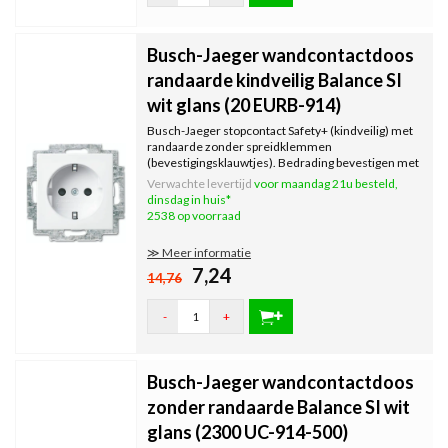
Busch-Jaeger wandcontactdoos
randaarde kindveilig Balance SI
wit glans (20 EURB-914)
Busch-Jaeger stopcontact Safety+ (kindveilig) met
randaarde zonder spreidklemmen
(bevestigingsklauwtjes). Bedrading bevestigen met
steekklemmen. Inclusief binnenwerk, exclusief
Verwachte levertijd
voor maandag 21u besteld,
afdekraam. Serie: Balance SI, kleur: wit glans.
dinsdag in huis*
2538 op voorraad
≫ Meer informatie
7,24
14,76
-
+
Busch-Jaeger wandcontactdoos
zonder randaarde Balance SI wit
glans (2300 UC-914-500)