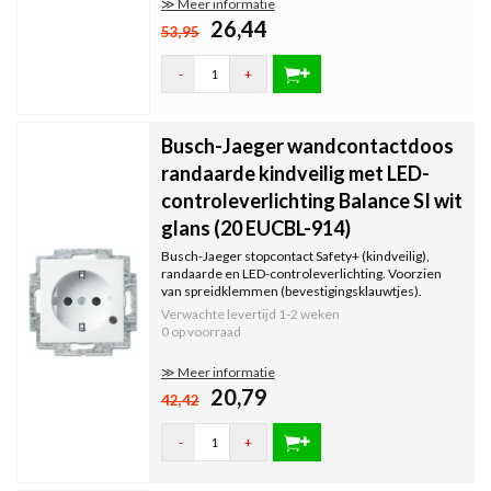
≫ Meer informatie
26,44
53,95
-
+
Busch-Jaeger wandcontactdoos
randaarde kindveilig met LED-
controleverlichting Balance SI wit
glans (20 EUCBL-914)
Busch-Jaeger stopcontact Safety+ (kindveilig),
randaarde en LED-controleverlichting. Voorzien
van spreidklemmen (bevestigingsklauwtjes).
Bedrading bevestigen met steekklemmen. Inclusief
Verwachte levertijd
1-2 weken
binnenwerk, exclusief afdekraam. Serie: Balance SI,
0 op voorraad
kleur: wit glans.
≫ Meer informatie
20,79
42,42
-
+