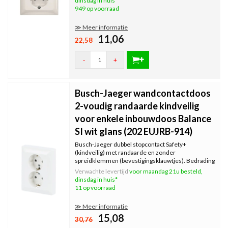
dinsdag in huis*
949 op voorraad
≫ Meer informatie
11,06
22,58
-
+
Busch-Jaeger wandcontactdoos
2-voudig randaarde kindveilig
voor enkele inbouwdoos Balance
SI wit glans (202 EUJRB-914)
Busch-Jaeger dubbel stopcontact Safety+
(kindveilig) met randaarde en zonder
spreidklemmen (bevestigingsklauwtjes). Bedrading
bevestigen met steekklemmen. Geschikt voor
Verwachte levertijd
voor maandag 21u besteld,
standaard enkele inbouwdozen. Serie: Balance SI,
dinsdag in huis*
kleur: wit glans.
11 op voorraad
≫ Meer informatie
15,08
30,76