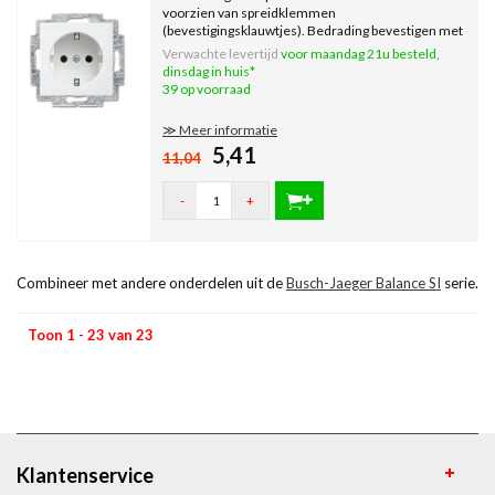
voorzien van spreidklemmen
(bevestigingsklauwtjes). Bedrading bevestigen met
schroefklemmen. Inclusief binnenwerk, exclusief
Verwachte levertijd
voor maandag 21u besteld,
afdekraam. Serie: Balance SI, kleur: wit glans.
dinsdag in huis*
39 op voorraad
≫ Meer informatie
5,41
11,04
-
+
Combineer met andere onderdelen uit de
Busch-Jaeger Balance SI
serie.
Toon 1 - 23 van 23
Klantenservice