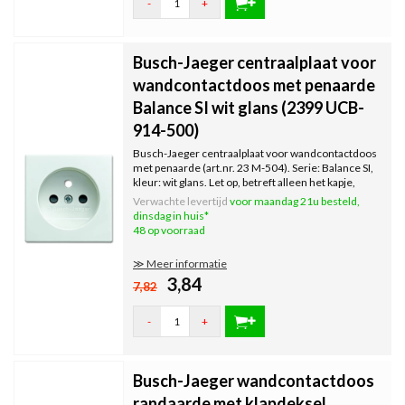
-
+
Busch-Jaeger centraalplaat voor
wandcontactdoos met penaarde
Balance SI wit glans (2399 UCB-
914-500)
Busch-Jaeger centraalplaat voor wandcontactdoos
met penaarde (art.nr. 23 M-504). Serie: Balance SI,
kleur: wit glans. Let op, betreft alleen het kapje,
binnenwerk en afdekraam dienen separaat te
Verwachte levertijd
voor maandag 21u besteld,
worden besteld.
dinsdag in huis*
48 op voorraad
≫ Meer informatie
3,84
7,82
-
+
Busch-Jaeger wandcontactdoos
randaarde met klapdeksel