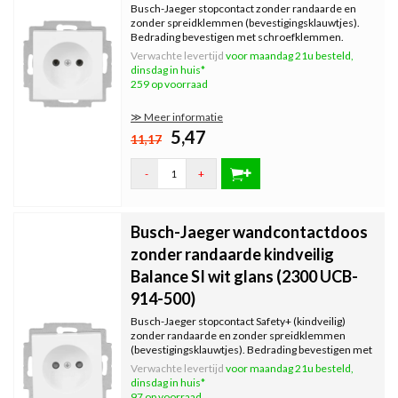
Busch-Jaeger stopcontact zonder randaarde en
zonder spreidklemmen (bevestigingsklauwtjes).
Bedrading bevestigen met schroefklemmen.
Inclusief binnenwerk, exclusief afdekraam. Serie:
Verwachte levertijd
voor maandag 21u besteld,
Balance SI, kleur: wit glans.
dinsdag in huis*
259 op voorraad
≫ Meer informatie
5,47
11,17
-
+
Busch-Jaeger wandcontactdoos
zonder randaarde kindveilig
Balance SI wit glans (2300 UCB-
914-500)
Busch-Jaeger stopcontact Safety+ (kindveilig)
zonder randaarde en zonder spreidklemmen
(bevestigingsklauwtjes). Bedrading bevestigen met
schroefklemmen. Inclusief binnenwerk, exclusief
Verwachte levertijd
voor maandag 21u besteld,
afdekraam. Serie: Balance SI, kleur: wit glans.
dinsdag in huis*
97 op voorraad