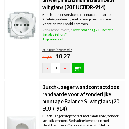
uitwerpmechanisme Balance SI
wit glans (20 EUCBDR-914)
Busch-Jaeger servicestopcontact randaarde,
Safety+ (kindveilig) met uitwerpmechanisme.
Voorzien van spreidklemmen
(bevestigingsklauwtjes). Bedrading bevestigen met
Verwachte levertijd
voor maandag 21u besteld,
steekklemmen. Incl. binnenwerk, excl. afdekraam.
dinsdag in huis*
Serie: Balance SI, kleur: wit glans.
1 op voorraad
≫ Meer informatie
10,27
25,68
-
+
Busch-Jaeger wandcontactdoos
randaarde voor afzonderlijke
montage Balance SI wit glans (20
EUJR-914)
Busch-Jaeger stopcontact met randaarde, zonder
spreidklemmen. Bedrading bevestigen met
steekklemmen. Compleet met vast afdekraam,