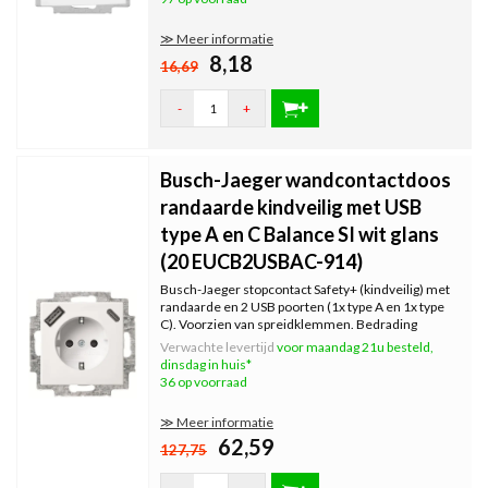
≫ Meer informatie
8,18
16,69
-
+
Busch-Jaeger wandcontactdoos
randaarde kindveilig met USB
type A en C Balance SI wit glans
(20 EUCB2USBAC-914)
Busch-Jaeger stopcontact Safety+ (kindveilig) met
randaarde en 2 USB poorten (1x type A en 1x type
C). Voorzien van spreidklemmen. Bedrading
bevestigen met steekklemmen. Inclusief
Verwachte levertijd
voor maandag 21u besteld,
binnenwerk, exclusief afdekraam. Serie: Balance SI,
dinsdag in huis*
kleur: wit glans.
36 op voorraad
≫ Meer informatie
62,59
127,75