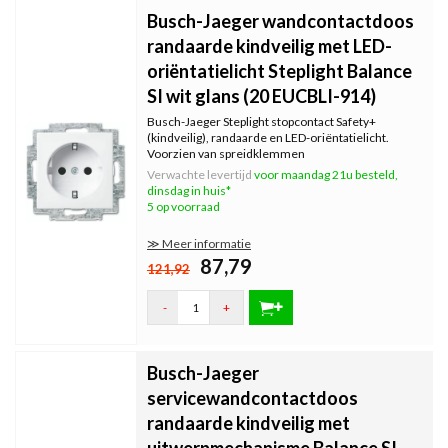
Busch-Jaeger wandcontactdoos
randaarde kindveilig met LED-
oriëntatielicht Steplight Balance
SI wit glans (20 EUCBLI-914)
Busch-Jaeger Steplight stopcontact Safety+
(kindveilig), randaarde en LED-oriëntatielicht.
Voorzien van spreidklemmen
(bevestigingsklauwtjes). Bedrading bevestigen met
Verwachte levertijd
voor maandag 21u besteld,
steekklemmen. Incl. binnenwerk, excl. afdekraam.
dinsdag in huis*
Serie: Balance SI, kleur: wit glans.
5 op voorraad
≫ Meer informatie
87,79
121,92
-
+
Busch-Jaeger
servicewandcontactdoos
randaarde kindveilig met