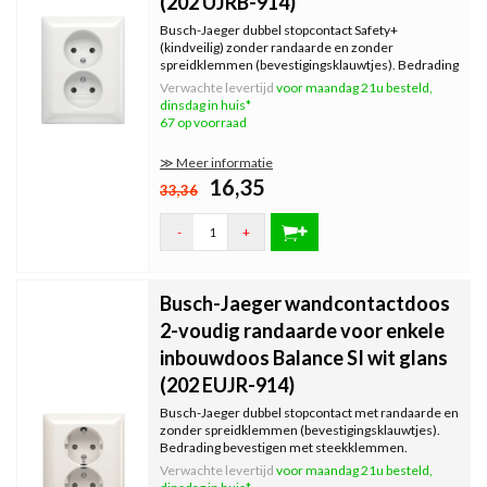
(202 UJRB-914)
Busch-Jaeger dubbel stopcontact Safety+
(kindveilig) zonder randaarde en zonder
spreidklemmen (bevestigingsklauwtjes). Bedrading
bevestigen met steekklemmen. Geschikt voor
Verwachte levertijd
voor maandag 21u besteld,
standaard enkele inbouwdozen. Serie: Balance SI,
dinsdag in huis*
kleur: wit glans.
67 op voorraad
≫ Meer informatie
16,35
33,36
-
+
Busch-Jaeger wandcontactdoos
2-voudig randaarde voor enkele
inbouwdoos Balance SI wit glans
(202 EUJR-914)
Busch-Jaeger dubbel stopcontact met randaarde en
zonder spreidklemmen (bevestigingsklauwtjes).
Bedrading bevestigen met steekklemmen.
Geschikt voor standaard enkele inbouwdozen.
Verwachte levertijd
voor maandag 21u besteld,
Serie: Balance SI, kleur: wit glans.