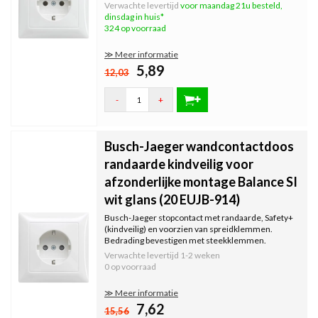
alleen geschikt voor afzonderlijke montage. Serie:
Verwachte levertijd
voor maandag 21u besteld,
Balance SI, kleur: wit glans.
dinsdag in huis*
324 op voorraad
≫ Meer informatie
5,89
12,03
-
+
Busch-Jaeger wandcontactdoos
randaarde kindveilig voor
afzonderlijke montage Balance SI
wit glans (20 EUJB-914)
Busch-Jaeger stopcontact met randaarde, Safety+
(kindveilig) en voorzien van spreidklemmen.
Bedrading bevestigen met steekklemmen.
Compleet met vast afdekraam, alleen geschikt voor
Verwachte levertijd
1-2 weken
afzonderlijke montage. Serie: Balance SI, kleur: wit
0 op voorraad
glans.
≫ Meer informatie
7,62
15,56