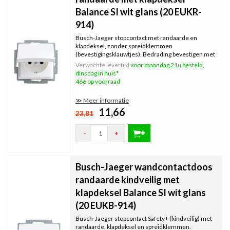
Balance SI wit glans (20 EUKR-
914)
Busch-Jaeger stopcontact met randaarde en
klapdeksel, zonder spreidklemmen
(bevestigingsklauwtjes). Bedrading bevestigen met
steekklemmen. Inclusief binnenwerk, exclusief
Verwachte levertijd
voor maandag 21u besteld,
afdekraam. Serie: Balance SI, kleur: wit glans.
dinsdag in huis*
466 op voorraad
≫ Meer informatie
11,66
23,81
-
+
Busch-Jaeger wandcontactdoos
randaarde kindveilig met
klapdeksel Balance SI wit glans
(20 EUKB-914)
Busch-Jaeger stopcontact Safety+ (kindveilig) met
randaarde, klapdeksel en spreidklemmen.