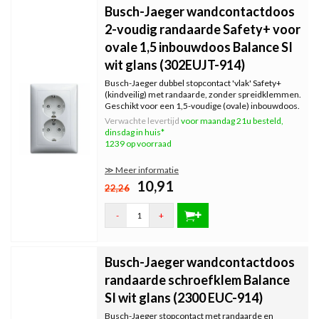
Busch-Jaeger wandcontactdoos
2-voudig randaarde Safety+ voor
ovale 1,5 inbouwdoos Balance SI
wit glans (302EUJT-914)
Busch-Jaeger dubbel stopcontact 'vlak' Safety+
(kindveilig) met randaarde, zonder spreidklemmen.
Geschikt voor een 1,5-voudige (ovale) inbouwdoos.
Niet geschikt voor een standaard enkele (ronde)
Verwachte levertijd
voor maandag 21u besteld,
inbouwdoos. Serie: Balance SI, kleur: wit glans.
dinsdag in huis*
1239 op voorraad
≫ Meer informatie
10,91
22,26
-
+
Busch-Jaeger wandcontactdoos
randaarde schroefklem Balance
SI wit glans (2300 EUC-914)
Busch-Jaeger stopcontact met randaarde en