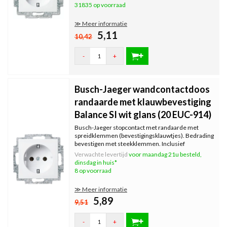
31835 op voorraad
≫ Meer informatie
5,11
10,42
-
+
Busch-Jaeger wandcontactdoos
randaarde met klauwbevestiging
Balance SI wit glans (20 EUC-914)
Busch-Jaeger stopcontact met randaarde met
spreidklemmen (bevestigingsklauwtjes). Bedrading
bevestigen met steekklemmen. Inclusief
binnenwerk, exclusief afdekraam. Serie: Balance SI,
Verwachte levertijd
voor maandag 21u besteld,
kleur: wit glans. OP=OP
dinsdag in huis*
8 op voorraad
≫ Meer informatie
5,89
9,51
-
+