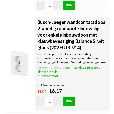
-
+
Busch-Jaeger wandcontactdoos
2-voudig randaarde kindveilig
voor enkele inbouwdoos met
klauwbevestiging Balance SI wit
glans (202 EUJB-914)
Busch-Jaeger dubbel stopcontact Safety+
(kindveilig) met randaarde en spreidklemmen
(bevestigingsklauwtjes). Bedrading bevestigen met
steekklemmen. Geschikt voor standaard enkele
Verwachte levertijd
voor maandag 21u besteld,
inbouwdozen. Serie: Balance SI, kleur: wit glans.
dinsdag in huis*
81 op voorraad
≫ Meer informatie
16,17
33,00
-
+