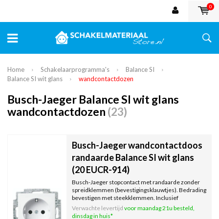
0
Home
Schakelaarprogramma's
Balance SI
Balance SI wit glans
wandcontactdozen
Busch-Jaeger Balance SI wit glans
wandcontactdozen
(23)
Busch-Jaeger wandcontactdoos
randaarde Balance SI wit glans
(20 EUCR-914)
Busch-Jaeger stopcontact met randaarde zonder
spreidklemmen (bevestigingsklauwtjes). Bedrading
bevestigen met steekklemmen. Inclusief
binnenwerk, exclusief afdekraam. Serie: Balance SI,
Verwachte levertijd
voor maandag 21u besteld,
kleur: wit glans.
dinsdag in huis*