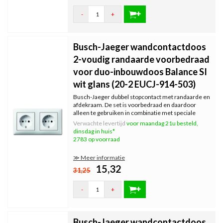
-
+
Busch-Jaeger wandcontactdoos
2-voudig randaarde voorbedraad
voor duo-inbouwdoos Balance SI
wit glans (20-2 EUCJ-914-503)
Busch-Jaeger dubbel stopcontact met randaarde en
afdekraam. De set is voorbedraad en daardoor
alleen te gebruiken in combinatie met speciale
inbouwdozen (DUO-doos). Serie: Balance SI, kleur:
Verwachte levertijd
voor maandag 21u besteld,
wit glans.
dinsdag in huis*
2783 op voorraad
≫ Meer informatie
15,32
31,25
-
+
Busch-Jaeger wandcontactdoos