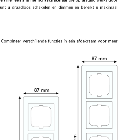
reft hier een
slimme lichtschakelaar
die op afstand werkt door
 kunt u draadloos schakelen en dimmen en bereikt u maximaal
m. Combineer verschillende functies in één afdekraam voor meer