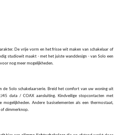
rakter. De vrije vorm en het frisse wit maken van schakelaar of
ledig studiowit maakt - met het juiste wanddesign - van Solo een
n voor nog meer mogelijkheden.
en de Solo schakelaarserie. Breid het comfort van uw woning uit
RJ45 data / COAX aansluiting. Kindveilige stopcontacten met
e mogelijkheden. Andere basiselementen als een thermostaat,
t of dimmerknop.