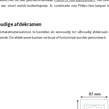
ekend met de zeer gebruiksvriendelijk
Friends of Hue wandzenders
? Het bet
 een smart-switch-bedieningswip. In combinatie met Philips-Hue-lampen
udige afdekramen
 Schakelmateriaalstore te bestellen als eenvoudig tot vijfvoudig afdekraa
gemak. De afdekramen kunnen verticaal of horizontaal worden gemonteerd.