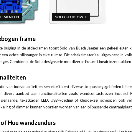
ELEMENTEN
SOLO STUDIOWIT
gebogen frame
te buiging in de afdekramen toont Solo van Busch Jaeger een geheel eigen ka
 een echte blikvanger in elke ruimte. Dit schakelmateriaal uitgevoerd in vol
anger. Combineer de Solo designserie met diverse Future Lineair inzetstukke
naliteiten
ie van individualiteit en sereniteit kent diverse toepassingsgebieden binn
n divers aanbod aan functionaliteiten zoals wandcontactdozen inclusief 
 penaarde, tekstkader, LED, USB-voeding of klepdeksel scheppen ook vel
akeling of dimmer kunnen voorzien worden van een bijpassende centraalplaa
s of Hue wandzenders