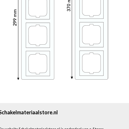
Schakelmateriaalstore.nl
De website Schakelmateriaalstore.nl is onderdeel van e-Stores