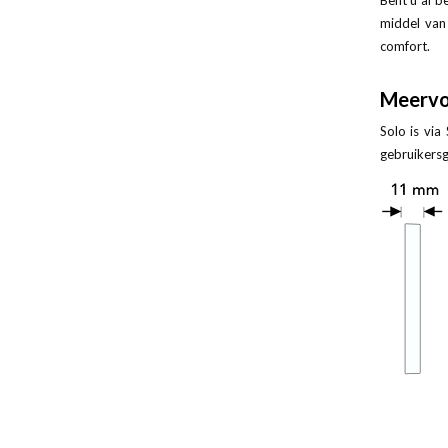
Bent u al b
middel van
comfort.
Meervo
Solo is via
gebruikers