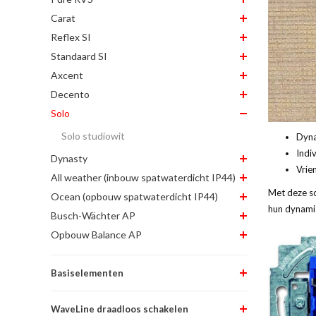
Carat
Reflex SI
Standaard SI
Axcent
Decento
Solo
Solo studiowit
Dyna
Indi
Dynasty
Vrien
All weather (inbouw spatwaterdicht IP44)
Met deze sch
Ocean (opbouw spatwaterdicht IP44)
hun dynamis
Busch-Wächter AP
Opbouw Balance AP
Basiselementen
WaveLine draadloos schakelen