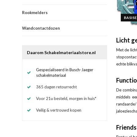
Rookmelders
BASIS
Wandcontactdozen
Licht 
Met de lich
Daarom Schakelmateriaalstore.nl
stopcontact
echte blikv
Gespecialiseerd in Busch-Jaeger
schakelmateriaal
Functio
365 dagen retourrecht
De combinat
middels ee
Voor 21u besteld, morgen in huis*
randaarde/
Veilig & vertrouwd kopen
jaloeziesch
Friend