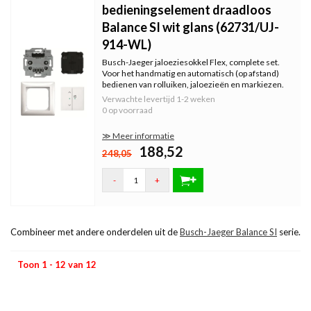
bedieningselement draadloos
Balance SI wit glans (62731/UJ-
914-WL)
Busch-Jaeger jaloeziesokkel Flex, complete set.
Voor het handmatig en automatisch (op afstand)
bedienen van rolluiken, jaloezieën en markiezen.
Incl. 2-voudig bedienelement, zie omschrijving voor
Verwachte levertijd
1-2 weken
de inhoud van de set. Serie: Balance SI, kleur: wit
0 op voorraad
glans.
≫ Meer informatie
188,52
248,05
-
+
Combineer met andere onderdelen uit de
Busch-Jaeger Balance SI
serie.
Toon 1 - 12 van 12