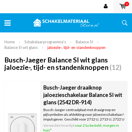
0
Home
Schakelaarprogramma's
Balance SI
Balance SI wit glans
jaloezie-, tijd- en standenknoppen
Busch-Jaeger Balance SI wit glans
jaloezie-, tijd- en standenknoppen
(12)
Busch-Jaeger draaiknop
jaloezieschakelaar Balance SI wit
glans (2542 DR-914)
Busch-Jaeger centraalplaat met draaigreep en
pijlsymbolen als afdekking voor jaloezieschakelaar/-
impulsgever. Geschikt voor 2712 U, 2713 U, 2722 U
en 2723 U. Exclusief binnenwerk en afdekraam.
Verwachte levertijd
voor 21u besteld, morgen in
Serie: Balance SI, kleur: wit glans.
huis*