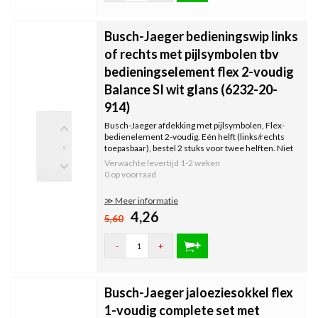
Busch-Jaeger bedieningswip links
of rechts met pijlsymbolen tbv
bedieningselement flex 2-voudig
Balance SI wit glans (6232-20-
914)
Busch-Jaeger afdekking met pijlsymbolen, Flex-
bedienelement 2-voudig. Eén helft (links/rechts
toepasbaar), bestel 2 stuks voor twee helften. Niet
voor standaardschakelaars, zie omschrijving. Excl.
Verwachte levertijd
1-2 weken
binnenwerk en afdekraam. Serie: Balance SI, wit
0 op voorraad
glans.
≫ Meer informatie
4,26
5,60
-
+
Busch-Jaeger jaloeziesokkel flex
1-voudig complete set met