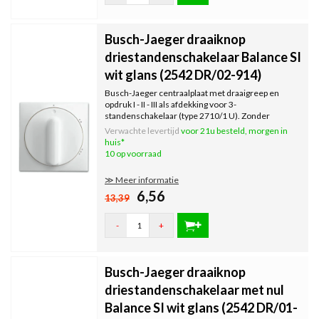
Busch-Jaeger draaiknop
driestandenschakelaar Balance SI
wit glans (2542 DR/02-914)
Busch-Jaeger centraalplaat met draaigreep en
opdruk I - II - III als afdekking voor 3-
standenschakelaar (type 2710/1 U). Zonder
nulstand. Exclusief binnenwerk en afdekraam.
Verwachte levertijd
voor 21u besteld, morgen in
Serie: Balance SI, kleur: wit glans.
huis*
10 op voorraad
≫ Meer informatie
6,56
13,39
-
+
Busch-Jaeger draaiknop
driestandenschakelaar met nul
Balance SI wit glans (2542 DR/01-