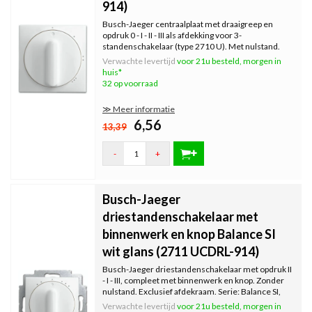
914)
Busch-Jaeger centraalplaat met draaigreep en
opdruk 0 - I - II - III als afdekking voor 3-
standenschakelaar (type 2710 U). Met nulstand.
Exclusief binnenwerk en afdekraam. Serie: Balance
Verwachte levertijd
voor 21u besteld, morgen in
SI, kleur: wit glans.
huis*
32 op voorraad
≫ Meer informatie
6,56
13,39
-
+
Busch-Jaeger
driestandenschakelaar met
binnenwerk en knop Balance SI
wit glans (2711 UCDRL-914)
Busch-Jaeger driestandenschakelaar met opdruk II
- I - III, compleet met binnenwerk en knop. Zonder
nulstand. Exclusief afdekraam. Serie: Balance SI,
kleur: wit glans.
Verwachte levertijd
voor 21u besteld, morgen in