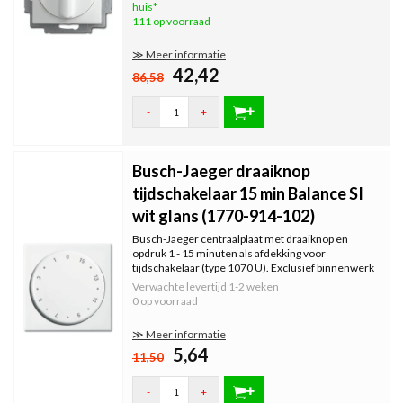
huis*
111 op voorraad
≫ Meer informatie
42,42
86,58
-
+
Busch-Jaeger draaiknop
tijdschakelaar 15 min Balance SI
wit glans (1770-914-102)
Busch-Jaeger centraalplaat met draaiknop en
opdruk 1 - 15 minuten als afdekking voor
tijdschakelaar (type 1070 U). Exclusief binnenwerk
en afdekraam. Serie: Balance SI, kleur: wit glans.
Verwachte levertijd
1-2 weken
0 op voorraad
≫ Meer informatie
5,64
11,50
-
+