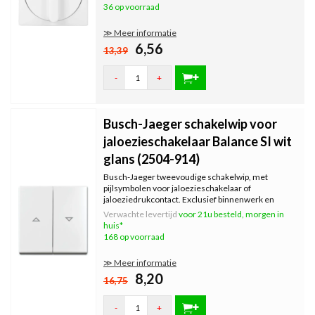
36 op voorraad
≫ Meer informatie
6,56
13,39
-
+
Busch-Jaeger schakelwip voor
jaloezieschakelaar Balance SI wit
glans (2504-914)
Busch-Jaeger tweevoudige schakelwip, met
pijlsymbolen voor jaloezieschakelaar of
jaloeziedrukcontact. Exclusief binnenwerk en
afdekraam. Serie: Balance SI, kleur: wit glans.
Verwachte levertijd
voor 21u besteld, morgen in
huis*
168 op voorraad
≫ Meer informatie
8,20
16,75
-
+