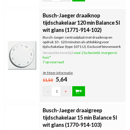
Busch-Jaeger draaiknop
tijdschakelaar 120 min Balance SI
wit glans (1771-914-102)
Busch-Jaeger centraalplaat met draaiknop en
opdruk 10 - 120 minuten als afdekking voor
tijdschakelaar (type 1071 U). Exclusief binnenwerk
en afdekraam. Serie: Balance SI, kleur: wit glans.
Verwachte levertijd
voor 21u besteld, morgen in
huis*
7 op voorraad
≫ Meer informatie
5,64
11,50
-
+
Busch-Jaeger draaigreep
tijdschakelaar 15 min Balance SI
wit glans (1770-914-103)