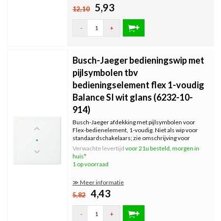
5,93
12,10
-
+
Busch-Jaeger bedieningswip met
pijlsymbolen tbv
bedieningselement flex 1-voudig
Balance SI wit glans (6232-10-
914)
Busch-Jaeger afdekking met pijlsymbolen voor
Flex-bedienelement, 1-voudig. Niet als wip voor
standaardschakelaars; zie omschrijving voor
geschikte bedienelementen. Exclusief binnenwerk
Verwachte levertijd
voor 21u besteld, morgen in
en afdekraam. Serie: Balance SI, kleur: wit glans.
huis*
1 op voorraad
≫ Meer informatie
4,43
5,82
-
+