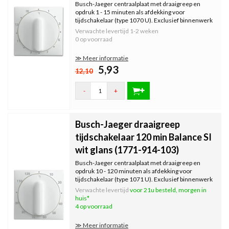
Busch-Jaeger centraalplaat met draaigreep en
opdruk 1 - 15 minuten als afdekking voor
tijdschakelaar (type 1070 U). Exclusief binnenwerk
en afdekraam. Serie: Balance SI, kleur: wit glans.
Verwachte levertijd
1-2 weken
0 op voorraad
≫ Meer informatie
5,93
12,10
-
+
Busch-Jaeger draaigreep
tijdschakelaar 120 min Balance SI
wit glans (1771-914-103)
Busch-Jaeger centraalplaat met draaigreep en
opdruk 10 - 120 minuten als afdekking voor
tijdschakelaar (type 1071 U). Exclusief binnenwerk
en afdekraam. Serie: Balance SI, kleur: wit glans.
Verwachte levertijd
voor 21u besteld, morgen in
huis*
4 op voorraad
≫ Meer informatie