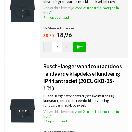
uitvoering randaarde, met klapdeksel, inbouw.
Verwachte levertijd
voor 21u besteld, morgen in
huis*
944 op voorraad
≫ Meer informatie
18,96
38,70
-
+
Busch-Jaeger wandcontactdoos
randaarde klapdeksel kindveilig
IP44 antraciet (20 EUGKB-35-
101)
Busch-Jaeger stopcontact (schakelmateriaal),
kunststof, antraciet, 1 eenheid, uitvoering
randaarde, met klapdeksel,
Verwachte levertijd
voor 21u besteld, morgen in
huis*
71 op voorraad
≫ Meer informatie