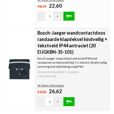
22,60
46,14
-
+
Busch-Jaeger wandcontactdoos
randaarde klapdeksel kindveilig +
tekstveld IP44 antraciet (20
EUGKBN-35-101)
busch-jaeger stopcontact antraciet IP44 met
randaarde en tekstveld (66,7 x 10mm), kinderveilig.
Levering met afdichtingsring IP44.
Verwachte levertijd
1-2 weken
0 op voorraad
≫ Meer informatie
26,62
54,33
-
+