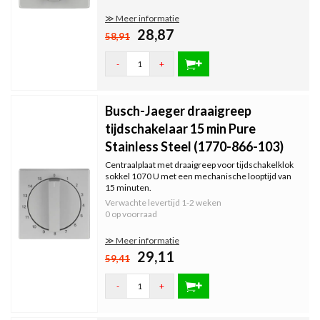
≫ Meer informatie
28,87
58,91
-
+
Busch-Jaeger draaigreep
tijdschakelaar 15 min Pure
Stainless Steel (1770-866-103)
Centraalplaat met draaigreep voor tijdschakelklok
sokkel 1070 U met een mechanische looptijd van
15 minuten.
Verwachte levertijd
1-2 weken
0 op voorraad
≫ Meer informatie
29,11
59,41
-
+