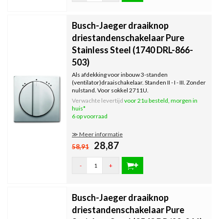
Busch-Jaeger draaiknop
driestandenschakelaar Pure
Stainless Steel (1740 DRL-866-
503)
Als afdekking voor inbouw 3-standen
(ventilator)draaischakelaar. Standen II - I - III. Zonder
nulstand. Voor sokkel 2711U.
Verwachte levertijd
voor 21u besteld, morgen in
huis*
6 op voorraad
≫ Meer informatie
28,87
58,91
-
+
Busch-Jaeger draaiknop
driestandenschakelaar Pure