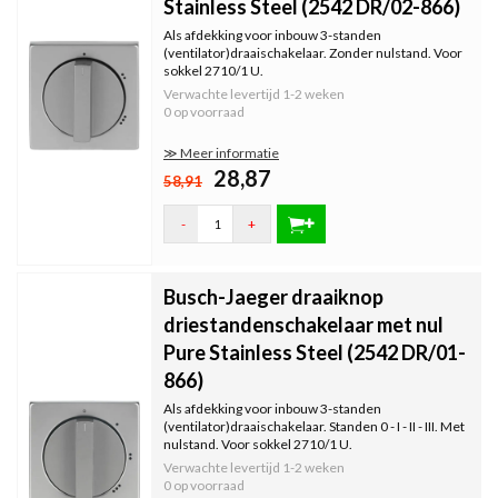
Stainless Steel (2542 DR/02-866)
Als afdekking voor inbouw 3-standen
(ventilator)draaischakelaar. Zonder nulstand. Voor
sokkel 2710/1 U.
Verwachte levertijd
1-2 weken
0 op voorraad
≫ Meer informatie
28,87
58,91
-
+
Busch-Jaeger draaiknop
driestandenschakelaar met nul
Pure Stainless Steel (2542 DR/01-
866)
Als afdekking voor inbouw 3-standen
(ventilator)draaischakelaar. Standen 0 - I - II - III. Met
nulstand. Voor sokkel 2710/1 U.
Verwachte levertijd
1-2 weken
0 op voorraad