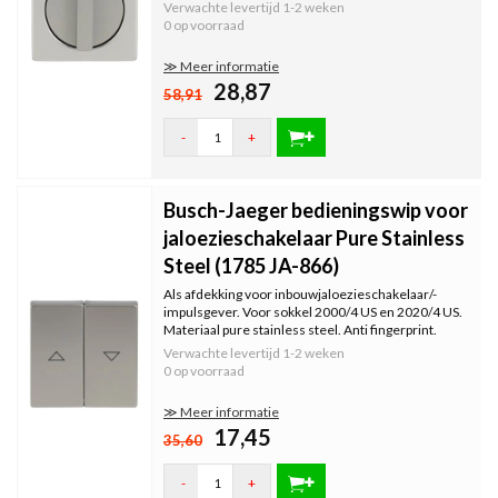
Verwachte levertijd
1-2 weken
0 op voorraad
≫ Meer informatie
28,87
58,91
-
+
Busch-Jaeger bedieningswip voor
jaloezieschakelaar Pure Stainless
Steel (1785 JA-866)
Als afdekking voor inbouwjaloezieschakelaar/-
impulsgever. Voor sokkel 2000/4 US en 2020/4 US.
Materiaal pure stainless steel. Anti fingerprint.
Verwachte levertijd
1-2 weken
0 op voorraad
≫ Meer informatie
17,45
35,60
-
+