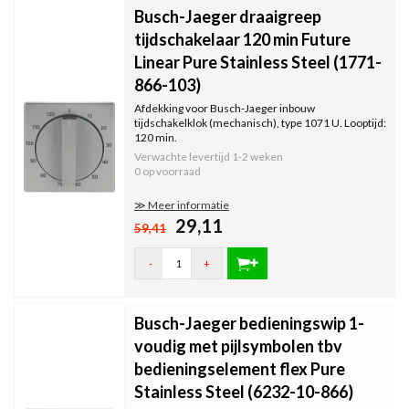
Busch-Jaeger draaigreep
tijdschakelaar 120 min Future
Linear Pure Stainless Steel (1771-
866-103)
Afdekking voor Busch-Jaeger inbouw
tijdschakelklok (mechanisch), type 1071 U. Looptijd:
120 min.
Verwachte levertijd
1-2 weken
0 op voorraad
≫ Meer informatie
29,11
59,41
-
+
Busch-Jaeger bedieningswip 1-
voudig met pijlsymbolen tbv
bedieningselement flex Pure
Stainless Steel (6232-10-866)