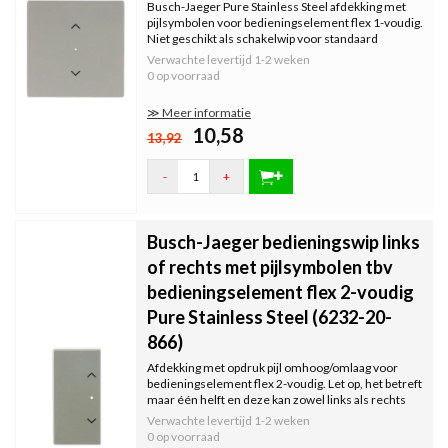
Busch-Jaeger Pure Stainless Steel afdekking met
pijlsymbolen voor bedieningselement flex 1-voudig.
Niet geschikt als schakelwip voor standaard
schakelaars, zie omschrijving voor de
Verwachte levertijd
1-2 weken
bedieningselementen die wel geschikt zijn.
0 op voorraad
≫ Meer informatie
10,58
13,92
-
+
Busch-Jaeger bedieningswip links
of rechts met pijlsymbolen tbv
bedieningselement flex 2-voudig
Pure Stainless Steel (6232-20-
866)
Afdekking met opdruk pijl omhoog/omlaag voor
bedieningselement flex 2-voudig. Let op, het betreft
maar één helft en deze kan zowel links als rechts
gebruikt worden. Indien 2 helften met pijlsymbolen
Verwachte levertijd
1-2 weken
gewenst zijn dan dienen er 2 besteld te worden.
0 op voorraad