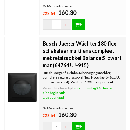
≫ Meer informatie
160,30
222,64
-
+
Busch-Jaeger Wächter 180 flex-
schakelaar multilens compleet
met relaissokkel Balance SI zwart
mat (64764 UJ-915)
Busch-Jaeger flex inbouwbewegingsmelder,
complete set: relaissokkel flex 1-voudig (64811 U,
nuldraad vereist), Wächter 180 flex-opzetstuk
multilens (64764-915) en afdekraam 1721-915.
Verwachte levertijd
voor maandag 21u besteld,
Geschikt voor LED-belasting, maximaal 300 W.
dinsdag in huis*
1 op voorraad
≫ Meer informatie
160,30
222,64
-
+