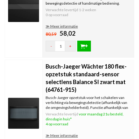
bewegingsdetectie of handmatige bediening.
Functie afhankelijk van de gebruikte flex-sokkel
Verwachte levertijd
1-2 weken
(niet inbegrepen). Montagehoogte: 0,8–1,2 m.
0 op voorraad
Serie: Balance SI, zwart mat.
≫ Meer informatie
58,02
80,59
-
+
Busch-Jaeger Wächter 180 flex-
opzetstuk standaard-sensor
selectlens Balance SI zwart mat
(64761-915)
Busch-Jaeger opzetstuk voor het schakelen van
verlichting via bewegingsdetectie (afhankelijk van
de omgevingshelderheid). Functie afhankelijk van
de gebruikte flex-sokkel (niet inbegrepen).
Verwachte levertijd
voor maandag 21u besteld,
Montagehoogte: 0,8–1,2 m. Balance SI, kleur: zwart
dinsdag in huis*
mat.
4 op voorraad
≫ Meer informatie