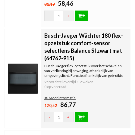
58,46
81,19
-
+
Busch-Jaeger Wächter 180 flex-
opzetstuk comfort-sensor
selectlens Balance SI zwart mat
(64762-915)
Busch-Jaeger flex-opzetstuk voor het schakelen
van verlichting bij beweging, afhankelijk van
omgevingslicht. Functie afhankelijk van gebruikte
flex-sokkel (niet inbegrepen). Met continu-
Verwachte levertijd
1-2 weken
aan/continu-uit-functie en frontbediening. Balance
0 op voorraad
SI, zwart mat.
≫ Meer informatie
86,77
120,52
-
+