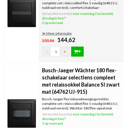
complete set: relaissokkel flex 1-voudig (64811 U,
nuldraad vereist), comfortschakelaar-
bedienelement flex (64765-915) en afdekraam
Verwachte levertijd
voor maandag 21u besteld,
1721-915. Geschikt voor LED-belasting, maximaal
dinsdag in huis*
300 W.
2 op voorraad
≫ Meer informatie
144,62
200,86
-
+
Busch-Jaeger Wächter 180 flex-
schakelaar selectlens compleet
met relaissokkel Balance SI zwart
mat (64762 UJ-915)
Busch-Jaeger flex inbouwbewegingsmelder,
complete set: relaissokkel flex 1-voudig (64811 U,
nuldraad vereist), Wächter 180 flex-opzetstuk
(64762-915) en afdekraam 1721-915. Geschikt
Verwachte levertijd
voor maandag 21u besteld,
voor LED-belasting, maximaal 300 W.
dinsdag in huis*
1 op voorraad