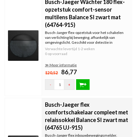
Busch-Jaeger Wächter 180 flex-
opzetstuk comfort-sensor
multilens Balance SI zwart mat
(64764-915)
Busch-Jaeger flex-opzetstuk voor het schakelen
van verlichting bij beweging, afhankelijk van
omgevingslicht. Geschikt voor detectie in
trappenhuizen. Functie afhankelijk van flex-sokkel
Verwachte levertijd
1-2 weken
(niet inbegrepen). Montagehoogte: 1,1–2,2 m.
0 op voorraad
Balance SI, zwart mat.
≫ Meer informatie
86,77
120,52
-
+
Busch-Jaeger flex
comfortschakelaar compleet met
relaissokkel Balance SI zwart mat
(64765 UJ-915)
Busch-Jaeger flex inbouwbewegingsmelder,