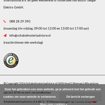
International B.V. en geen webwinkel of onderdeel van Busch-Jaeger
Elektro GmbH.
088 28 29 390
(maandag t/m vrijdag, 09:00 tot 12:00 en 13:00 tot 17:00 uur)
info@schakelmateriaalstore.nl
(reactie binnen één werkdag)
© Copyright 2026 Schakelmateriaalstore.nl |
RSS-feed
|
Sitemap
| Alle prijzen
Door het gebruiken van onze website, ga je akkoord met het gebruik van
zijn incl. BTW. en excl.
verzendkosten
.
cookies om onze website te verbeteren.
Dit bericht verbergen
Schakelmateriaalstore.nl
4.48
/
5
-
974
beoordelingen op
Trusted Shops
Meer over cookies »