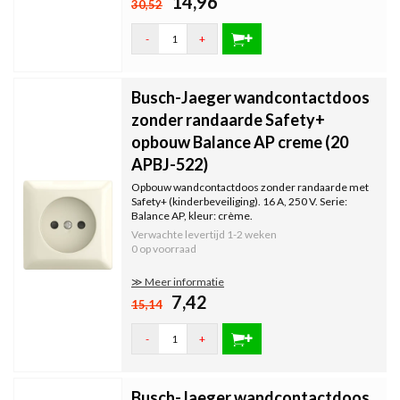
14,96
30,52
-
+
Busch-Jaeger wandcontactdoos
zonder randaarde Safety+
opbouw Balance AP creme (20
APBJ-522)
Opbouw wandcontactdoos zonder randaarde met
Safety+ (kinderbeveiliging). 16 A, 250 V. Serie:
Balance AP, kleur: crème.
Verwachte levertijd
1-2 weken
0 op voorraad
≫ Meer informatie
7,42
15,14
-
+
Busch-Jaeger wandcontactdoos