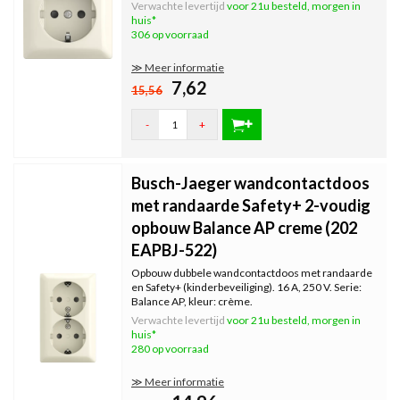
Verwachte levertijd
voor 21u besteld, morgen in
huis*
306 op voorraad
≫ Meer informatie
7,62
15,56
-
+
Busch-Jaeger wandcontactdoos
met randaarde Safety+ 2-voudig
opbouw Balance AP creme (202
EAPBJ-522)
Opbouw dubbele wandcontactdoos met randaarde
en Safety+ (kinderbeveiliging). 16 A, 250 V. Serie:
Balance AP, kleur: crème.
Verwachte levertijd
voor 21u besteld, morgen in
huis*
280 op voorraad
≫ Meer informatie