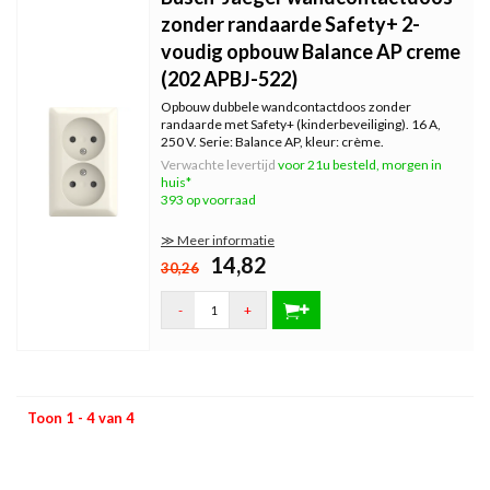
zonder randaarde Safety+ 2-
voudig opbouw Balance AP creme
(202 APBJ-522)
Opbouw dubbele wandcontactdoos zonder
randaarde met Safety+ (kinderbeveiliging). 16 A,
250 V. Serie: Balance AP, kleur: crème.
Verwachte levertijd
voor 21u besteld, morgen in
huis*
393 op voorraad
≫ Meer informatie
14,82
30,26
-
+
Toon 1 - 4 van 4