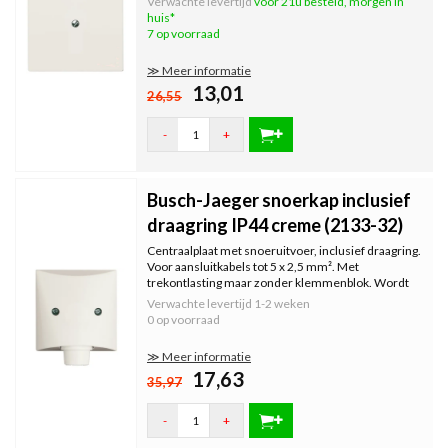
Verwachte levertijd
voor 21u besteld, morgen in
huis*
7 op voorraad
≫ Meer informatie
13,01
26,55
-
+
Busch-Jaeger snoerkap inclusief
draagring IP44 creme (2133-32)
Centraalplaat met snoeruitvoer, inclusief draagring.
Voor aansluitkabels tot 5 x 2,5 mm². Met
trekontlasting maar zonder klemmenblok. Wordt
geleverd met afdichtingsring, IP44 alleen in
Verwachte levertijd
1-2 weken
combinatie met All-weather 44 afdekraam.
0 op voorraad
≫ Meer informatie
17,63
35,97
-
+