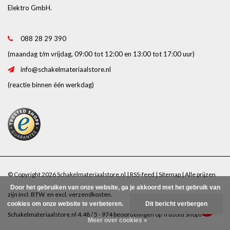
Elektro GmbH.
088 28 29 390
(maandag t/m vrijdag, 09:00 tot 12:00 en 13:00 tot 17:00 uur)
info@schakelmateriaalstore.nl
(reactie binnen één werkdag)
© Copyright 2026 Schakelmateriaalstore.nl |
RSS-feed
|
Sitemap
| Alle prijzen
Door het gebruiken van onze website, ga je akkoord met het gebruik van
zijn incl. BTW. en excl.
verzendkosten
.
cookies om onze website te verbeteren.
Dit bericht verbergen
Schakelmateriaalstore.nl
4.48
/
5
-
974
beoordelingen op
Trusted Shops
Meer over cookies »