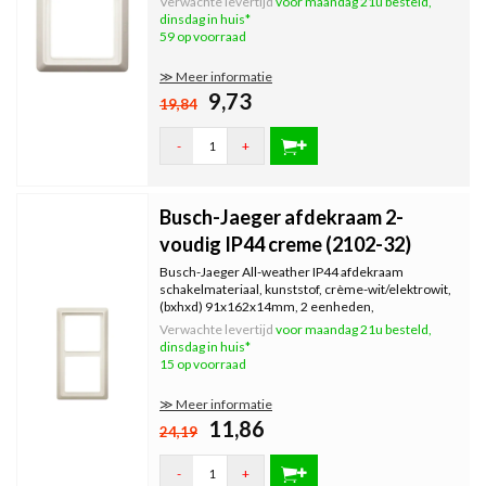
Verwachte levertijd
voor maandag 21u besteld,
dinsdag in huis*
59 op voorraad
≫ Meer informatie
9,73
19,84
-
+
Busch-Jaeger afdekraam 2-
voudig IP44 creme (2102-32)
Busch-Jaeger All-weather IP44 afdekraam
schakelmateriaal, kunststof, crème-wit/elektrowit,
(bxhxd) 91x162x14mm, 2 eenheden,
montagerichting horizontaal en...
Verwachte levertijd
voor maandag 21u besteld,
dinsdag in huis*
15 op voorraad
≫ Meer informatie
11,86
24,19
-
+