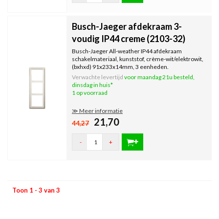
Busch-Jaeger afdekraam 3-
voudig IP44 creme (2103-32)
Busch-Jaeger All-weather IP44 afdekraam
schakelmateriaal, kunststof, crème-wit/elektrowit,
(bxhxd) 91x233x14mm, 3 eenheden.
Verwachte levertijd
voor maandag 21u besteld,
dinsdag in huis*
1 op voorraad
≫ Meer informatie
21,70
44,27
-
+
Toon 1 - 3 van 3