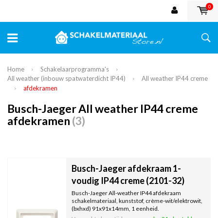
0
Home
Schakelaarprogramma's
All weather (inbouw spatwaterdicht IP44)
All weather IP44 creme
afdekramen
Busch-Jaeger All weather IP44 creme
afdekramen
(3)
Busch-Jaeger afdekraam 1-
voudig IP44 creme (2101-32)
Busch-Jaeger All-weather IP44 afdekraam
schakelmateriaal, kunststof, crème-wit/elektrowit,
(bxhxd) 91x91x14mm, 1 eenheid.