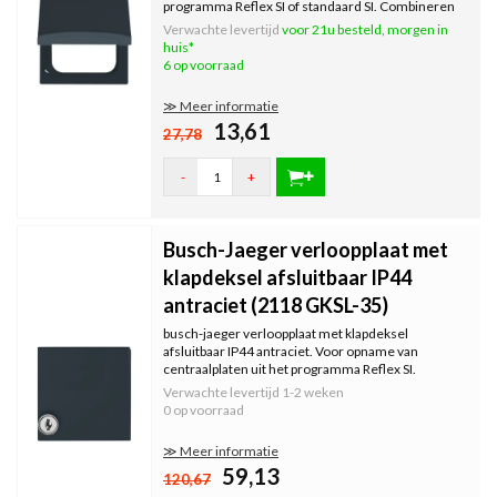
programma Reflex SI of standaard SI. Combineren
met All Weather IP44 afdekramen.
Verwachte levertijd
voor 21u besteld, morgen in
huis*
6 op voorraad
≫ Meer informatie
13,61
27,78
-
+
Busch-Jaeger verloopplaat met
klapdeksel afsluitbaar IP44
antraciet (2118 GKSL-35)
busch-jaeger verloopplaat met klapdeksel
afsluitbaar IP44 antraciet. Voor opname van
centraalplaten uit het programma Reflex SI.
Combineren met All Weather IP44 afdekramen.
Verwachte levertijd
1-2 weken
Geleverd met 2 sleutels en afdichtingsring.
0 op voorraad
≫ Meer informatie
59,13
120,67