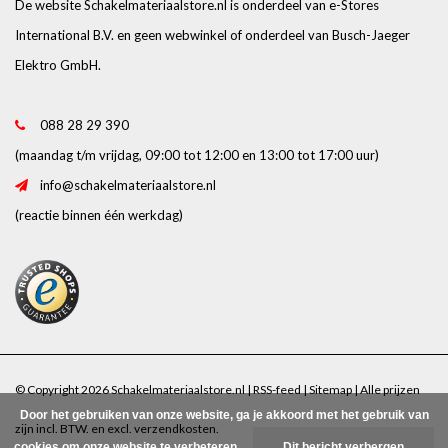
De website Schakelmateriaalstore.nl is onderdeel van e-Stores
International B.V. en geen webwinkel of onderdeel van Busch-Jaeger
Elektro GmbH.
088 28 29 390
(maandag t/m vrijdag, 09:00 tot 12:00 en 13:00 tot 17:00 uur)
info@schakelmateriaalstore.nl
(reactie binnen één werkdag)
© Copyright 2026 Schakelmateriaalstore.nl |
RSS-feed
|
Sitemap
| Alle prijzen
Door het gebruiken van onze website, ga je akkoord met het gebruik van
zijn incl. BTW. en excl.
verzendkosten
.
cookies om onze website te verbeteren.
Dit bericht verbergen