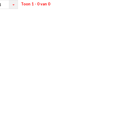
Toon 1 - 0 van 0
4