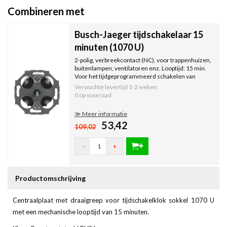
Combineren met
Busch-Jaeger tijdschakelaar 15
minuten (1070 U)
2-polig, verbreekcontact (NC), voor trappenhuizen,
buitenlampen, ventilatoren enz. Looptijd: 15 min.
Voor het tijdgeprogrammeerd schakelen van
elektrische verbruikers.
Verwachte levertijd
1-2 weken
0 op voorraad
≫ Meer informatie
53,42
109,02
-
+
Productomschrijving
Centraalplaat met draaigreep voor tijdschakelklok sokkel 1070 U
met een mechanische looptijd van 15 minuten.