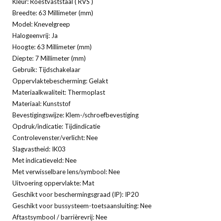
Kleur: Roestvaststaal ( RVS )
Breedte: 63 Millimeter (mm)
Model: Knevelgreep
Halogeenvrij: Ja
Hoogte: 63 Millimeter (mm)
Diepte: 7 Millimeter (mm)
Gebruik: Tijdschakelaar
Oppervlaktebescherming: Gelakt
Materiaalkwaliteit: Thermoplast
Materiaal: Kunststof
Bevestigingswijze: Klem-/schroefbevestiging
Opdruk/indicatie: Tijdindicatie
Controlevenster/verlicht: Nee
Slagvastheid: IK03
Met indicatieveld: Nee
Met verwisselbare lens/symbool: Nee
Uitvoering oppervlakte: Mat
Geschikt voor beschermingsgraad (IP): IP20
Geschikt voor bussysteem-toetsaansluiting: Nee
Aftastsymbool / barrièrevrij: Nee