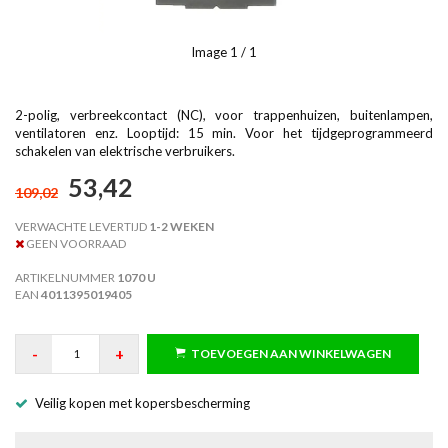
Image
1
/ 1
2-polig, verbreekcontact (NC), voor trappenhuizen, buitenlampen,
ventilatoren enz. Looptijd: 15 min. Voor het tijdgeprogrammeerd
schakelen van elektrische verbruikers.
53,42
109,02
VERWACHTE LEVERTIJD
1-2 WEKEN
GEEN VOORRAAD
ARTIKELNUMMER
1070 U
EAN
4011395019405
-
+
TOEVOEGEN AAN WINKELWAGEN
Veilig kopen met kopersbescherming