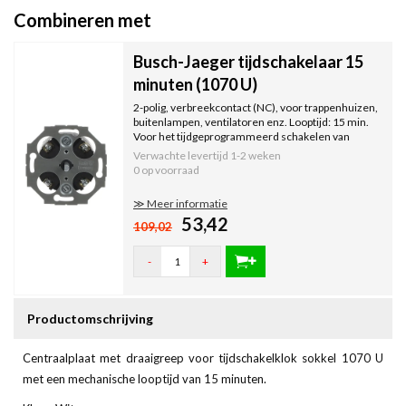
Combineren met
Busch-Jaeger tijdschakelaar 15
minuten (1070 U)
2-polig, verbreekcontact (NC), voor trappenhuizen,
buitenlampen, ventilatoren enz. Looptijd: 15 min.
Voor het tijdgeprogrammeerd schakelen van
elektrische verbruikers.
Verwachte levertijd
1-2 weken
0 op voorraad
≫ Meer informatie
53,42
109,02
-
+
Productomschrijving
Centraalplaat met draaigreep voor tijdschakelklok sokkel 1070 U
met een mechanische looptijd van 15 minuten.