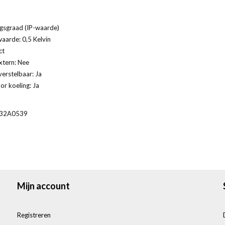
gsgraad (IP-waarde)
waarde: 0,5 Kelvin
ct
tern: Nee
verstelbaar: Ja
or koeling: Ja
32A0539
Mijn account
Registreren