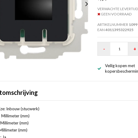
VERWACHTE LEVERTIJD
GEEN VOORRAAD
ARTIKELNUMMER
1099
EAN
4011395322925
-
+
Veilig kopen met
kopersbeschermi
tomschrijving
ze: Inbouw (stucwerk)
 Millimeter (mm)
Millimeter (mm)
Millimeter (mm)
: Ja