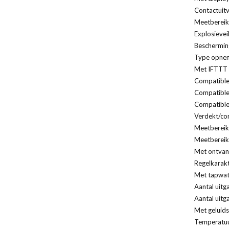
Contactuit
Meetbereik:
Explosieveil
Bescherming
Type opnem
Met IFTTT 
Compatible
Compatible
Compatible
Verdekt/con
Meetbereik
Meetberei
Met ontvan
Regelkarakt
Met tapwat
Aantal uitg
Aantal uitg
Met geluids
Temperatuur