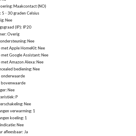
voering: Maakcontact (NO)
 5 - 30 graden Celsius
ig: Nee
sgraad (IP): IP20
er: Overig
ondersteuning: Nee
 met Apple HomeKit: Nee
 met Google Assistant: Nee
 met Amazon Alexa: Nee
cealed bediening: Nee
 onderwaarde
k bovenwaarde
ger: Nee
eristiek: P
erschakeling: Nee
angen verwarming: 1
angen koeling: 1
indicatie: Nee
 afleesbaar: Ja