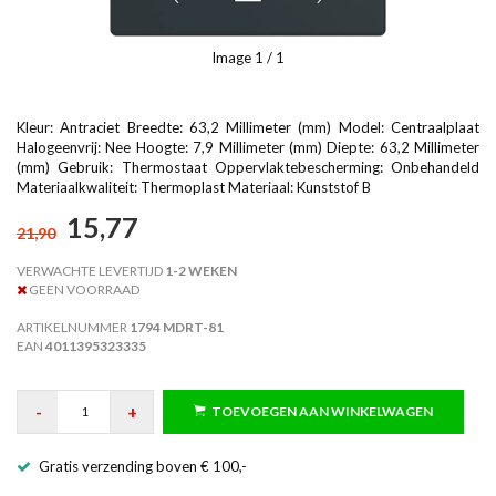
Image
1
/ 1
Kleur: Antraciet Breedte: 63,2 Millimeter (mm) Model: Centraalplaat
Halogeenvrij: Nee Hoogte: 7,9 Millimeter (mm) Diepte: 63,2 Millimeter
(mm) Gebruik: Thermostaat Oppervlaktebescherming: Onbehandeld
Materiaalkwaliteit: Thermoplast Materiaal: Kunststof B
15,77
21,90
VERWACHTE LEVERTIJD
1-2 WEKEN
GEEN VOORRAAD
ARTIKELNUMMER
1794 MDRT-81
EAN
4011395323335
-
+
TOEVOEGEN AAN WINKELWAGEN
Gratis verzending boven € 100,-