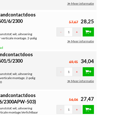
≫ Meer informatie
/wandcontactdoos
601/6/2300
28,25
57,67
-
+
ststof, wit, uitvoering
 verticale montage. 2-polig
≫ Meer informatie
aad
wandcontactdoos
601/5/2300
34,04
69,45
-
+
ststof, wit, uitvoering
verticale montage. 2-polig
≫ Meer informatie
60
/wandcontactdoos
27,47
56,06
1/6/2300APW-503)
ststof, wit, uitvoering
-
+
rticale montage.Verlichtbaar