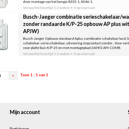
door montage van het lampje 8332-1, 8346-1.
Verwachte levertijd
1-2 weken
0 op voorraad
Busch-Jaeger combinatie serieschakelaar/
zonder randaarde K/P-25 opbouw AP plus wit
APJW)
Busch-Jaeger Opbouw standaard Aplus combinatie schakelaar/wcd, kun
schakelaar serieschakelaar, uitvoering stopcontact zonder...Voor ve
voor platte buis K/P-25 en met montageplaat 2609/2 APJ-COMB.
Verwachte levertijd
1-2 weken
0 op voorraad
Toon 1 - 5 van 5
4
Mijn account
Registreren