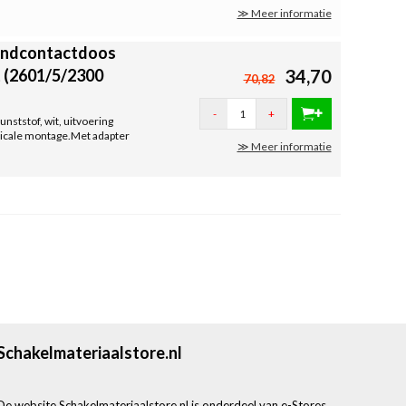
≫ Meer informatie
wandcontactdoos
 (2601/5/2300
34,70
70,82
-
+
ststof, wit, uitvoering
rticale montage.Met adapter
≫ Meer informatie
Schakelmateriaalstore.nl
De website Schakelmateriaalstore.nl is onderdeel van e-Stores