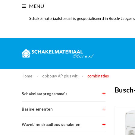
MENU
Schakelmateriaalstore.nl is gespecialiseerd in Busch-Jaeger
Home
opbouw AP plus wit
combinaties
Busch
Schakelaarprogramma's
Basiselementen
WaveLine draadloos schakelen