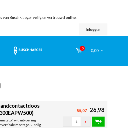
s van Busch-Jaeger veilig en vertrouwd online.
Inloggen
0
0,00
)
/wandcontactdoos
26,98
55,07
/2300EAPW500)
ststof, wit, uitvoering
-
+
 verticale montage. 2-polig