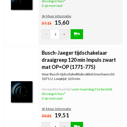
dinsdag in huis*
2 op voorraad
≫ Meer informatie
15,60
37,15
-
+
Busch-Jaeger tijdschakelaar
draaigreep 120 min Impuls zwart
mat OP=OP (1771-775)
Voor Busch-tijdschakelkloksokkel (mechanisch)
1071 U. Looptijd: 120 min
Verwachte levertijd
voor maandag 21u besteld,
dinsdag in huis*
3 op voorraad
≫ Meer informatie
19,51
39,81
-
+