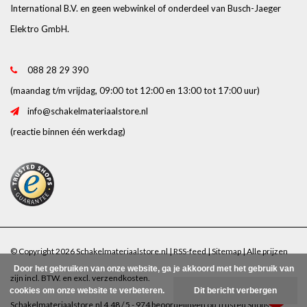
International B.V. en geen webwinkel of onderdeel van Busch-Jaeger
Elektro GmbH.
088 28 29 390
(maandag t/m vrijdag, 09:00 tot 12:00 en 13:00 tot 17:00 uur)
info@schakelmateriaalstore.nl
(reactie binnen één werkdag)
© Copyright 2026 Schakelmateriaalstore.nl |
RSS-feed
|
Sitemap
| Alle prijzen
Door het gebruiken van onze website, ga je akkoord met het gebruik van
zijn incl. BTW. en excl.
verzendkosten
.
cookies om onze website te verbeteren.
Dit bericht verbergen
Schakelmateriaalstore.nl
4.48
/
5
-
974
beoordelingen op
Trusted Shops