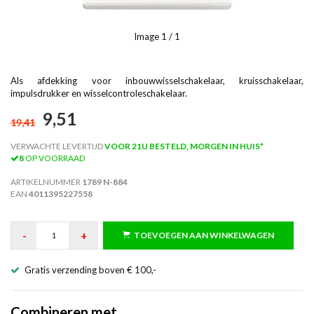
Image
1
/ 1
Als afdekking voor inbouwwisselschakelaar, kruisschakelaar,
impulsdrukker en wisselcontroleschakelaar.
9,51
19,41
VERWACHTE LEVERTIJD
VOOR 21U BESTELD, MORGEN IN HUIS*
8
OP VOORRAAD
ARTIKELNUMMER
1789 N-884
EAN
4011395227558
-
+
TOEVOEGEN AAN WINKELWAGEN
Gratis verzending boven € 100,-
Combineren met