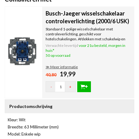
Busch-Jaeger wisselschakelaar
controleverlichting (2000/6 USK)
Standaard 1-polige wisselschakelaar met
controleverlichting, geschikt voor
hotelschakelingen. Afdekken met schakelwip en
afdekraam.
Verwachte levertijd
voor 21u besteld, morgen in
huis*
50 op voorraad
≫ Meer informatie
19,99
40,80
-
+
Productomschrijving
Kleur: Wit
Breedte: 63 Millimeter (mm)
Model: Enkele wip