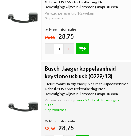
Gebruik: USB Met trekontlasting: Nee
Bevestigingswijze: Inklemmen (snap) Bussen
afgeschermd: Nee Afgeschermde behuizing: Nee
Verwachte levertijd
1-2 weken
Met verlichting: Nee Kroonsteen: Nee Met
0 op voorraad
stofbescherming: Nee Met opdruk: Nee In
≫ Meer informatie
28,75
58,66
-
+
Busch-Jaeger koppeleenheid
keystone usb usb (0229/13)
Kleur: Zwart Halogeenvrij: Nee Met klapdeksel: Nee
Gebruik: USB Met trekontlasting: Nee
Bevestigingswijze: Inklemmen (snap) Bussen
afgeschermd: Nee Afgeschermde behuizing: Nee
Verwachte levertijd
voor 21u besteld, morgen in
Met verlichting: Nee Kroonsteen: Nee Met
huis*
stofbescherming: Nee Met opdruk: Nee
1 op voorraad
≫ Meer informatie
28,75
58,66