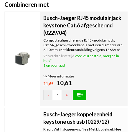
Combineren met
Busch-Jaeger RJ45 modulair jack
keystone Cat.6 afgeschermd
(0229/04)
Compacte afgeschermde RJ45-modulair jack,
Cat.6A, geschikt voor kabels met een diameter van
6-10 mm. Met kleuraanduiding volgens T568A of
T568B.
Verwachte levertijd
voor 21u besteld, morgen in
huis*
1 op voorraad
≫ Meer informatie
10,61
21,65
-
+
Busch-Jaeger koppeleenheid
keystone usb usb (0229/12)
Kleur: Wit Halogeenvrij: Nee Met klapdeksel: Nee