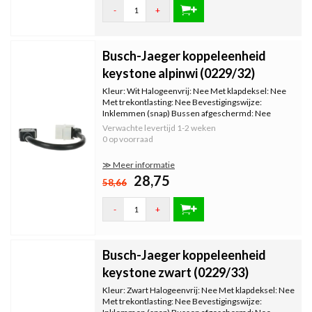
-
+
Busch-Jaeger koppeleenheid
keystone alpinwi (0229/32)
Kleur: Wit Halogeenvrij: Nee Met klapdeksel: Nee
Met trekontlasting: Nee Bevestigingswijze:
Inklemmen (snap) Bussen afgeschermd: Nee
Afgeschermde behuizing: Nee Met verlichting: Nee
Verwachte levertijd
1-2 weken
Kroonsteen: Nee Met stofbescherming: Nee Met
0 op voorraad
opdruk: Nee Incl. connector
≫ Meer informatie
28,75
58,66
-
+
Busch-Jaeger koppeleenheid
keystone zwart (0229/33)
Kleur: Zwart Halogeenvrij: Nee Met klapdeksel: Nee
Met trekontlasting: Nee Bevestigingswijze: