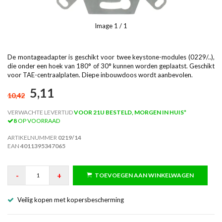
Image
1
/ 1
De montageadapter is geschikt voor twee keystone-modules (0229/..),
die onder een hoek van 180° of 30° kunnen worden geplaatst. Geschikt
voor TAE-centraalplaten. Diepe inbouwdoos wordt aanbevolen.
5,11
10,42
VERWACHTE LEVERTIJD
VOOR 21U BESTELD, MORGEN IN HUIS*
8
OP VOORRAAD
ARTIKELNUMMER
0219/14
EAN
4011395347065
-
+
TOEVOEGEN AAN WINKELWAGEN
Veilig kopen met kopersbescherming