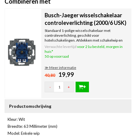
Combineren met
Busch-Jaeger wisselschakelaar
controleverlichting (2000/6 USK)
Standaard 1-polige wisselschakelaar met
controleverlichting, geschikt voor
hotelschakelingen. Afdekken met schakelwip en
afdekraam.
Verwachte levertijd
voor 21u besteld, morgen in
huis*
50 op voorraad
≫ Meer informatie
19,99
40,80
-
+
Productomschrijving
Kleur: Wit
Breedte: 63 Millimeter (mm)
Model: Enkele wip