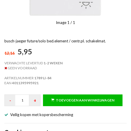
Image
1
/ 1
busch-jaeger future/solo bed.element / centr.pl. schakelmat.
5,95
12,16
VERWACHTE LEVERTIJD
1-2 WEKEN
GEEN VOORRAAD
ARTIKELNUMMER
1789 LI-84
EAN
4011395995921
-
+
TOEVOEGEN AAN WINKELWAGEN
Veilig kopen met kopersbescherming