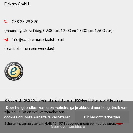
Elektro GmbH.
088 28 29 390
(maandag t/m vrijdag, 09:00 tot 12:00 en 13:00 tot 17:00 uur)
info@schakelmateriaalstore.nl
(reactie binnen één werkdag)
© Copyright 2026 Schakelmateriaalstore.nl |
RSS-feed
|
Sitemap
| Alle prijzen
Door het gebruiken van onze website, ga je akkoord met het gebruik van
zijn incl. BTW. en excl.
verzendkosten
.
cookies om onze website te verbeteren.
Dit bericht verbergen
Schakelmateriaalstore.nl
4.48
/
5
-
974
beoordelingen op
Trusted Shops
Meer over cookies »