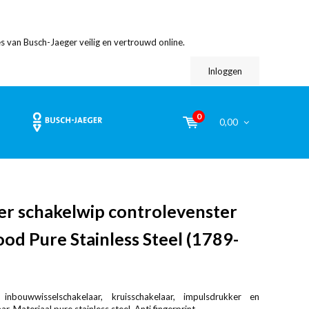
s van Busch-Jaeger veilig en vertrouwd online.
Inloggen
0
0,00
er schakelwip controlevenster
rood Pure Stainless Steel (1789-
inbouwwisselschakelaar, kruisschakelaar, impulsdrukker en
r. Materiaal pure stainless steel. Anti fingerprint.