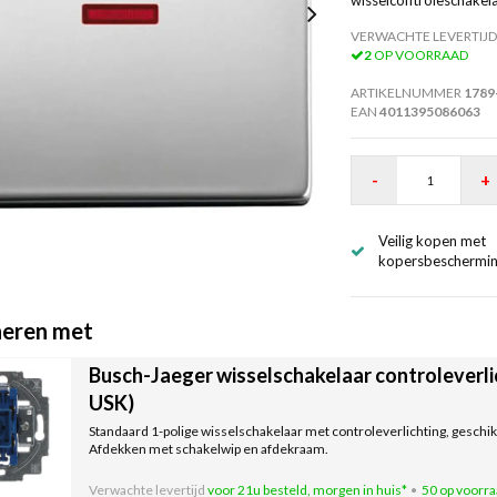
VERWACHTE LEVERTIJD
2
OP VOORRAAD
ARTIKELNUMMER
1789
EAN
4011395086063
-
+
Veilig kopen met
kopersbeschermi
eren met
Busch-Jaeger wisselschakelaar controleverli
USK)
Standaard 1-polige wisselschakelaar met controleverlichting, geschik
Afdekken met schakelwip en afdekraam.
Verwachte levertijd
voor 21u besteld, morgen in huis*
50 op voorr