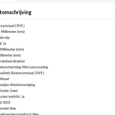
tomschrijving
vaststaal ( RVS )
 Millimeter (mm)
ele wip
j: Ja
Millimeter (mm)
illimeter (mm)
hakelaar/drukker
ebescherming: Met nanocoating
aliteit: Roestvaststaal ( RVS )
Metaal
swijze: Klembevestiging
catie: Geen
ster/verlicht: Ja
d: IK03
ieveld: Nee
selbare lens/symbool: Nee