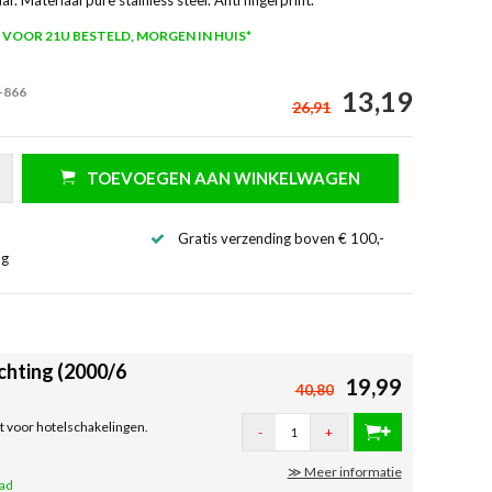
VOOR 21U BESTELD, MORGEN IN HUIS*
-866
13,19
26,91
TOEVOEGEN AAN WINKELWAGEN
Gratis verzending boven € 100,-
ng
chting (2000/6
19,99
40,80
t voor hotelschakelingen.
-
+
≫ Meer informatie
aad