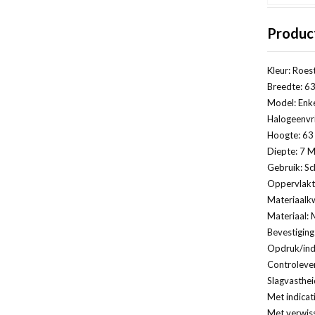
Produc
Kleur: Roest
Breedte: 63
Model: Enk
Halogeenvri
Hoogte: 63 
Diepte: 7 M
Gebruik: Sc
Oppervlakt
Materiaalkw
Materiaal: 
Bevestiging
Opdruk/indi
Controleven
Slagvasthei
Met indicat
Met verwis