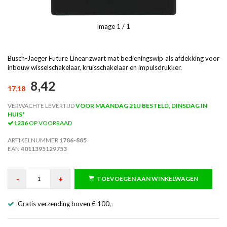
Image
1
/ 1
Busch-Jaeger Future Linear zwart mat bedieningswip als afdekking voor
inbouw wisselschakelaar, kruisschakelaar en impulsdrukker.
8,42
17,18
VERWACHTE LEVERTIJD
VOOR MAANDAG 21U BESTELD, DINSDAG IN
HUIS*
1236
OP VOORRAAD
ARTIKELNUMMER
1786-885
EAN
4011395129753
-
+
TOEVOEGEN AAN WINKELWAGEN
Gratis verzending boven € 100,-