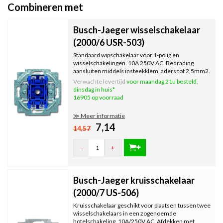
Combineren met
Busch-Jaeger wisselschakelaar
(2000/6 USR-503)
Standaard wipschakelaar voor 1-polig en
wisselschakelingen. 10A 250V AC. Bedrading
aansluiten middels insteekklem, aders tot 2,5mm2.
Afdekken met schakelwip en afdekraam. Zonder
Verwachte levertijd
voor maandag 21u besteld,
spreidklemmen.
dinsdag in huis*
16905 op voorraad
≫ Meer informatie
7,14
14,57
-
+
Busch-Jaeger kruisschakelaar
(2000/7 US-506)
Kruisschakelaar geschikt voor plaatsen tussen twee
wisselschakelaars in een zogenoemde
hotelschakeling. 10A/250V AC. Afdekken met