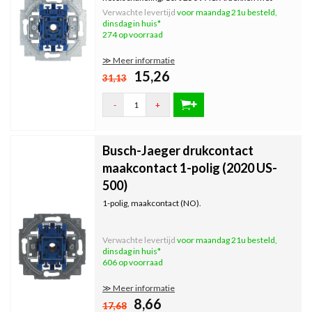
schakelwip en afdekraam. Zonder spreidklemmen.
Verwachte levertijd
voor maandag 21u besteld,
dinsdag in huis*
274 op voorraad
≫ Meer informatie
15,26
31,13
-
+
Busch-Jaeger drukcontact
maakcontact 1-polig (2020 US-
500)
1-polig, maakcontact (NO).
Verwachte levertijd
voor maandag 21u besteld,
dinsdag in huis*
606 op voorraad
≫ Meer informatie
8,66
17,68