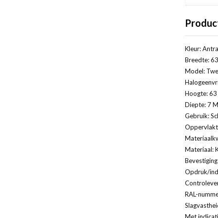
Produc
Kleur: Antra
Breedte: 63
Model: Twe
Halogeenvri
Hoogte: 63 
Diepte: 7 M
Gebruik: Sc
Oppervlakt
Materiaalkw
Materiaal: 
Bevestiging
Opdruk/indi
Controleven
RAL-nummer
Slagvasthei
Met indicat