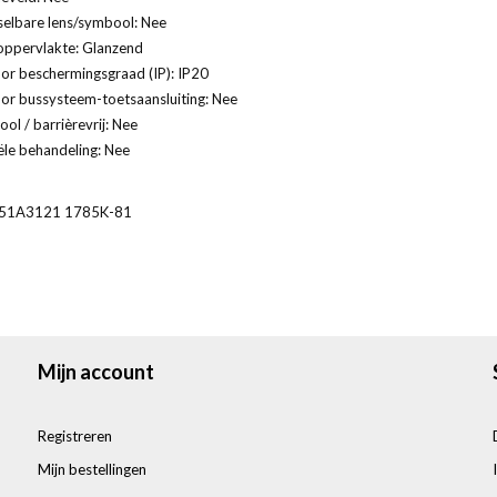
selbare lens/symbool: Nee
oppervlakte: Glanzend
or beschermingsgraad (IP): IP20
or bussysteem-toetsaansluiting: Nee
ol / barrièrevrij: Nee
ële behandeling: Nee
51A3121 1785K-81
Mijn account
Registreren
Mijn bestellingen